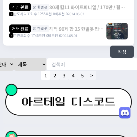
80제 합11 화이트피니얼 / 170만 / 힘8
거래 완료
👗 한벌옷
덱3 /
반도하디
조회수 1255
추천 0
비추천 0
2024.05.02
1
https://open.kakao.com/o/sDn55xXf
해적 90제 합 25 한벌옷 팝니
거래 완료
👗 한벌옷
다 / 1400
쿠란
조회수 1746
추천 0
비추천 0
2024.05.01
1
작성
1
2
3
4
5
>