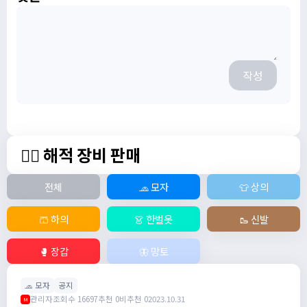
작성
🏴‍☠️ 해적 장비 판매
전체
🧢 모자
👕 상의
🩳 하의
👗 한벌옷
🥾 신발
🥊 장갑
🦋 망토
🧢 모자
공지
관리자
조회수 16697
추천 0
비추천 0
2023.10.31
M