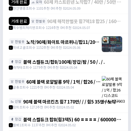
60제 카스트린넨 노작합7 / 40만 / 50만 /
거래 완료
🧢 모자
https://open.kakao.com/o/sBrpf5ag
천안땡중
조회수 1101
추천 0
비추천 0
2024.05.09
1
90제 해적한벌옷 힘7덱18 합25 / 1600 /
거래 완료
👗 한벌옷
팝니다 /
특수범죄처리반
조회수 1214
추천 0
비추천 0
2024.05.07
1
https://open.kakao.com/o/soiyGKfg
노작/90제/화이트 마르퀴니/합11/200만
👗 한벌옷
원 팝니다 / 200 / 노작/90제/화이트 마르
혁바고골
조회수 1152
추천 0
비추천 0
2024.05.06
1
퀴니/합11/200만원 팝니다 /
https://open.kakao.com/o/sEejDaqg
블랙 스켈듀크/합8/100제/장갑/팜 / 50 / . / .
🥊 장갑
라차타
조회수 1179
추천 0
비추천 0
2024.05.04
1
60제 블랙 로얄발롱 9작 / 1억 / 합26 / 디
👗 한벌옷
스코드 geulpi_67003
글총
조회수 1221
추천 0
비추천 0
2024.05.04
1
90제 블랙 마르킨츠 힘7 170만/ / / 힘5 35만 / 노작 /
🥾 신발
챗
참회
조회수 1272
추천 0
비추천 0
2024.05.02
1
블랙 스켈듀크 합8(힘3덱5) 60 ㅍㅍㅍㅍ / 600000 /
🥊 장갑
https://open.kakao.com/o/sXDcDj8f
뭘봐1
조회수 1137
추천 0
비추천 0
2024.05.02
1