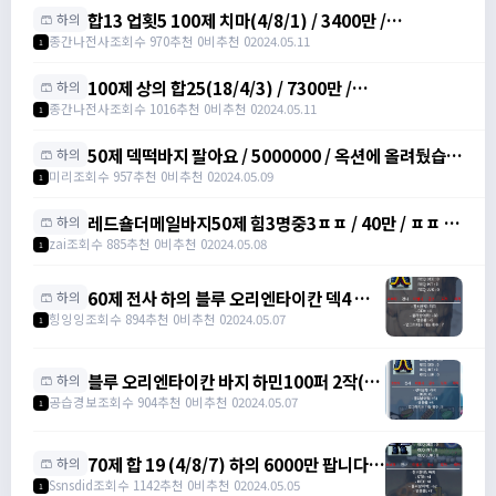
합13 업횟5 100제 치마(4/8/1) / 3400만 /
🩳 하의
https://open.kakao.com/o/sIuC6f5f
종간나전사
조회수 970
추천 0
비추천 0
2024.05.11
1
100제 상의 합25(18/4/3) / 7300만 /
🩳 하의
https://open.kakao.com/o/sIuC6f5f
종간나전사
조회수 1016
추천 0
비추천 0
2024.05.11
1
50제 덱떡바지 팔아요 / 5000000 / 옥션에 올려뒀습니
🩳 하의
다
미리
조회수 957
추천 0
비추천 0
2024.05.09
1
레드숄더메일바지50제 힘3명중3ㅍㅍ / 40만 / ㅍㅍ /
🩳 하의
https://open.kakao.com/o/s5rCwpig
zai
조회수 885
추천 0
비추천 0
2024.05.08
1
60제 전사 하의 블루 오리엔타이칸 덱4 명5
🩳 하의
팝니다 / 400 /
힝잉잉
조회수 894
추천 0
비추천 0
2024.05.07
1
https://open.kakao.com/o/sE49L6lg
블루 오리엔타이칸 바지 하민100퍼 2작(5
🩳 하의
회 남음) 150에 팝니다. / 1500000 /
공습경보
조회수 904
추천 0
비추천 0
2024.05.07
1
https://open.kakao.com/o/gGQXatbg
70제 합 19 (4/8/7) 하의 6000만 팝니다!
🩳 하의
https://open.kakao.com/o/gzdHbA7f
Ssnsdid
조회수 1142
추천 0
비추천 0
2024.05.05
1