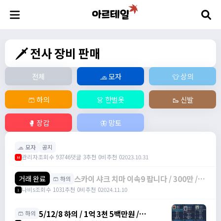
🗡️ 전사 장비 판매
전체
🧢 모자
👕 상의
🩳 하의
👗 한벌옷
🥾 신발
🥊 장갑
🦋 망토
🧢 모자
공지
관리자
조회수 93746
댓글 3
추천 0
비추천 0
2023.10.31
M
스카이 샤크 치마 이속9 팝니다 / 300만 /
거래 완료
🩳 하의
물방+1 이속+4 상옵
나비s
조회수 1031
추천 0
비추천 0
2024.11.10
1
5/12/8 하의 / 1억 3천 5백만원 /
🩳 하의