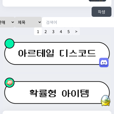
답장없으면 자고있는 것이니 기다려주시면
감사하겠습니다 ㅠ / 60000000
작성
1
2
3
4
5
>