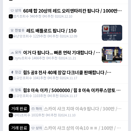
60제 합 20상의 레드 오리엔타리칸 팝니다 / 1000만원
👕 상의
/ 힘16 덱4 /
엄키
조회수 940
추천 0
비추천 0
2024.12.10
1
https://open.kakao.com/o/srDmv3Wf
레드 배틀로드 팝니다 / 150
👗 한벌옷
유난양
조회수 1229
추천 0
비추천 0
2024.12.09
1
이거 다 팝니다... 빠른 연락 기대합니다 / 4
🧢 모자
천만 메소
Esyru
조회수 1466
추천 0
비추천 0
2024.11.21
1
힘5 공8 전사 40제 장갑 다크너클 판매합니다 /
🥊 장갑
6000000 / 전사 40제 공 8 장갑 /
심규민
조회수 1041
추천 0
비추천 0
2024.11.17
1
https://open.kakao.com/o/sbe7MC0g
힘8 이속 이카 / 5000000 / 힘 8 이속 이카루스망토 /
🦋 망토
https://open.kakao.com/o/sbe7MC0g
심규민
조회수 1103
추천 0
비추천 0
2024.11.17
1
스카이 샤크 치마 이속9 팝니다 / 300만 /
거래 완료
🩳 하의
물방+1 이속+4 상옵
나비s
조회수 1032
추천 0
비추천 0
2024.11.10
1
스카이 샤크 상의 이속10 ㅍㅍ / 100만 / 물
거래 완료
👕 상의