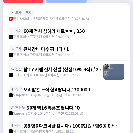
🧢 모자
공지
관리자
조회수 93965
댓글 3
추천 0
비추천 0
2023.10.31
M
60제 전사 상하의 세트ㅍㅍ / 350
👕 상의
꾸릉
조회수 777
추천 0
비추천 0
2025.09.16
1
전사장비 다수 팝니다 / 1
🧢 모자
꾸릉
조회수 792
추천 0
비추천 0
2025.09.16
1
합 17 저렙 전사 신발 (신점10% 4작) / 2억
🥾 신발
/ 댓에 연락처 달아주세요
도꺠비
조회수 1189
추천 0
비추천 0
2025.02.12
1
오리할콘 노작 힘4 팝니다 / 300000
🥊 장갑
Sunpang
조회수 879
추천 0
비추천 0
2025.02.10
1
30제 덱16 흑룡포 팝니다 / 0
👗 한벌옷
Sunpang
조회수 1079
추천 0
비추천 0
2025.02.10
1
공8 힘6 다크너클 팝니다 / 1000만원 / 힘6 공 8 /
🥊 장갑
https://open.kakao.com/o/srDmv3Wf
엄키
조회수 956
추천 0
비추천 0
2024.12.10
1