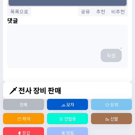
목록으로
공유
추천
비추천
댓글
작성
🗡️ 전사 장비 판매
전체
🧢 모자
👕 상의
🩳 하의
👗 한벌옷
🥾 신발
🥊 장갑
🦋 망토