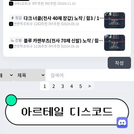
방 +1 이속+3 상옵
나비s
조회수 997
추천 0
비추천 0
2024.11.10
1
다크 너클(전사 40제 장갑) 노작 / 힘3 / 13
🥊 장갑
만에 팝니다. / 130,000 /
연면적
조회수 1242
추천 0
비추천 0
2024.08.18
1
https://open.kakao.com/o/s0DLJJJg
블루 카젠부츠(전사 70제 신발) 노작 / 힘3 /
🥾 신발
덱4 / 27만에 팝니다. / 270,000 /
연면적
조회수 1136
추천 0
비추천 0
2024.08.18
1
https://open.kakao.com/o/s0DLJJJg
작성
1
2
3
4
5
>