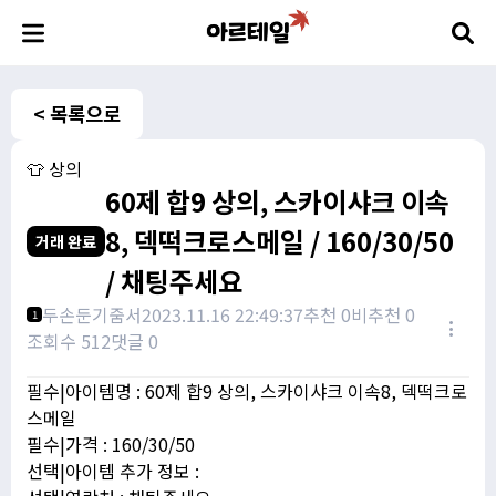
< 목록으로
👕 상의
60제 합9 상의, 스카이샤크 이속
8, 덱떡크로스메일 / 160/30/50
거래 완료
/ 채팅주세요
두손둔기줌서
2023.11.16 22:49:37
추천 0
비추천 0
1
조회수 512
댓글 0
필수|아이템명 : 60제 합9 상의, 스카이샤크 이속8, 덱떡크로
스메일
필수|가격 : 160/30/50
선택|아이템 추가 정보 :