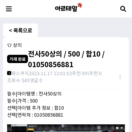
< 목록으로
👕 상의
전사50상의 / 500 / 합10 /
거래 완료
01050856881
파스쿠치
2023.11.17 12:01:53
추천 0
비추천 0
1
조회수 543
댓글 0
필수|아이템명 : 전사50상의
필수|가격 : 500
선택|아이템 추가 정보 : 합10
선택|연락처 : 01050856881