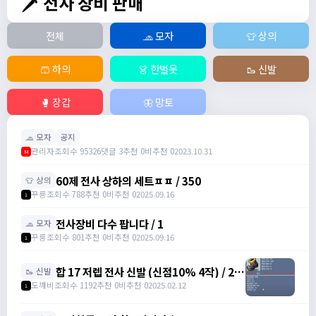
🗡️ 전사 장비 판매
전체
🧢 모자
👕 상의
🩳 하의
👗 한벌옷
🥾 신발
🥊 장갑
🦋 망토
🧢 모자
공지
관리자
조회수 95326
댓글 3
추천 0
비추천 0
2023.10.31
M
60제 전사 상하의 세트ㅍㅍ / 350
👕 상의
꾸릉
조회수 788
추천 0
비추천 0
2025.09.16
1
전사장비 다수 팝니다 / 1
🧢 모자
꾸릉
조회수 801
추천 0
비추천 0
2025.09.16
1
합 17 저렙 전사 신발 (신점10% 4작) / 2억
🥾 신발
/ 댓에 연락처 달아주세요
도꺠비
조회수 1192
추천 0
비추천 0
2025.02.12
1