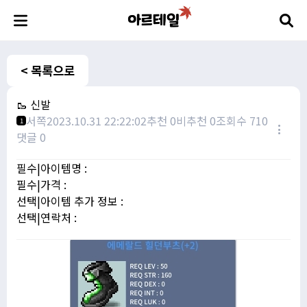
< 목록으로
🥾 신발
서쪽
2023.10.31 22:22:02
추천 0
비추천 0
조회수 710
1
댓글 0
필수|아이템명 :
필수|가격 :
선택|아이템 추가 정보 :
선택|연락처 :