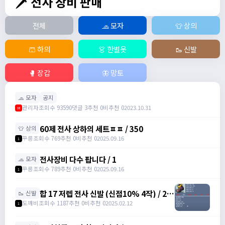
🗡️ 전사 장비 판매
전체
🧢 모자
👕 상의
🩳 하의
👗 한벌옷
🥾 신발
🥊 장갑
🦋 망토
🧢 모자
공지
관리자
조회수 93590
댓글 3
추천 0
비추천 0
2023.10.31
M
60제 전사 상하의 세트ㅍㅍ / 350
👕 상의
꾸릉
조회수 769
추천 0
비추천 0
2025.09.16
1
전사장비 다수 팝니다 / 1
🧢 모자
꾸릉
조회수 789
추천 0
비추천 0
2025.09.16
1
합 17 저렙 전사 신발 (신점10% 4작) / 2억
🥾 신발
/ 댓에 연락처 달아주세요
도꺠비
조회수 1187
추천 0
비추천 0
2025.02.12
1