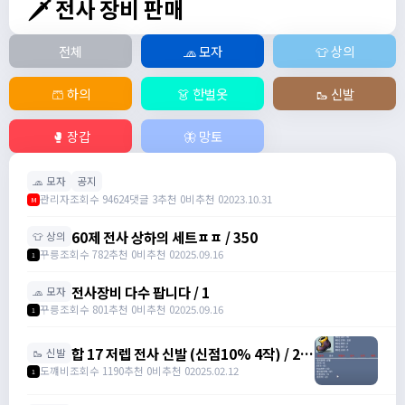
🗡️ 전사 장비 판매
전체
🧢 모자
👕 상의
🩳 하의
👗 한벌옷
🥾 신발
🥊 장갑
🦋 망토
🧢 모자
공지
관리자
조회수 94624
댓글 3
추천 0
비추천 0
2023.10.31
M
60제 전사 상하의 세트ㅍㅍ / 350
👕 상의
꾸릉
조회수 782
추천 0
비추천 0
2025.09.16
1
전사장비 다수 팝니다 / 1
🧢 모자
꾸릉
조회수 801
추천 0
비추천 0
2025.09.16
1
합 17 저렙 전사 신발 (신점10% 4작) / 2억
🥾 신발
/ 댓에 연락처 달아주세요
도꺠비
조회수 1190
추천 0
비추천 0
2025.02.12
1