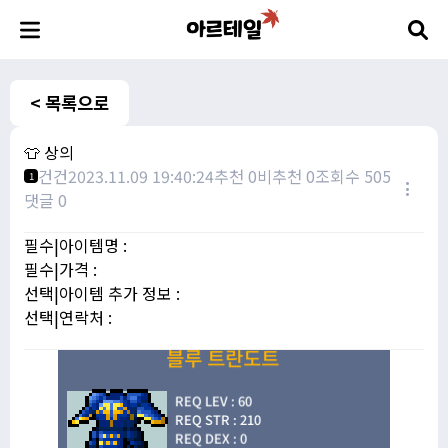
< 목록으로
👕 상의
건건
2023.11.09 19:40:24
추천 0
비추천 0
조회수 505
1
댓글 0
필수|아이템명 :
필수|가격 :
선택|아이템 추가 정보 :
선택|연락처 :