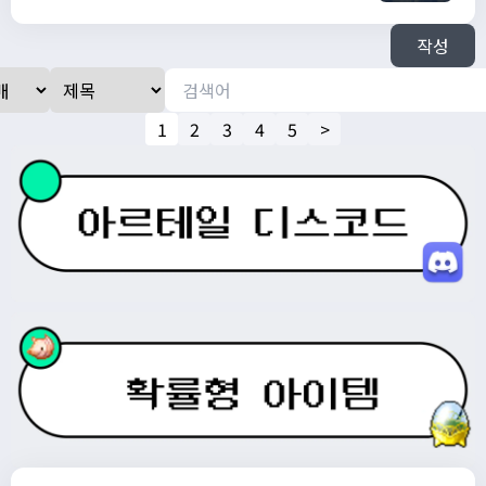
https://open.kakao.com/o/s0DLJJJg
작성
1
2
3
4
5
>