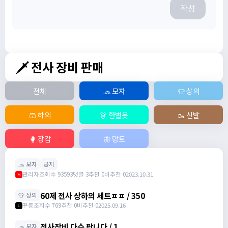
작성
🗡️ 전사 장비 판매
전체
🧢 모자
👕 상의
🩳 하의
👗 한벌옷
🥾 신발
🥊 장갑
🦋 망토
🧢 모자
공지
관리자
조회수 93593
댓글 3
추천 0
비추천 0
2023.10.31
M
60제 전사 상하의 세트ㅍㅍ / 350
👕 상의
꾸릉
조회수 769
추천 0
비추천 0
2025.09.16
1
전사장비 다수 팝니다 / 1
🧢 모자