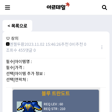
< 목록으로
👕 상의
엔젤두환
2023.11.02 15:46:26
추천 0
비추천 0
1
조회수 455
댓글 0
필수|아이템명 :
필수|가격 :
선택|아이템 추가 정보 :
선택|연락처 :