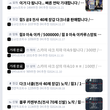
이거 다 팝니다... 빠른 연락 기대합니다 / 4
🧢 모자
천만 메소
Esyru
조회수 1464
추천 0
비추천 0
2024.11.21
1
힘5 공8 전사 40제 장갑 다크너클 판매합니다 /
🥊 장갑
6000000 / 전사 40제 공 8 장갑 /
심규민
조회수 1037
추천 0
비추천 0
2024.11.17
1
https://open.kakao.com/o/sbe7MC0g
힘8 이속 이카 / 5000000 / 힘 8 이속 이카루스망토 /
🦋 망토
https://open.kakao.com/o/sbe7MC0g
심규민
조회수 1098
추천 0
비추천 0
2024.11.17
1
스카이 샤크 치마 이속9 팝니다 / 300만 /
거래 완료
🩳 하의
물방+1 이속+4 상옵
나비s
조회수 1031
추천 0
비추천 0
2024.11.10
1
스카이 샤크 상의 이속10 ㅍㅍ / 100만 / 물
거래 완료
👕 상의
방 +1 이속+3 상옵
나비s
조회수 989
추천 0
비추천 0
2024.11.10
1
다크 너클(전사 40제 장갑) 노작 / 힘3 / 13
🥊 장갑
만에 팝니다. / 130,000 /
연면적
조회수 1239
추천 0
비추천 0
2024.08.18
1
https://open.kakao.com/o/s0DLJJJg
블루 카젠부츠(전사 70제 신발) 노작 / 힘3 /
🥾 신발
덱4 / 27만에 팝니다. / 270,000 /
연면적
조회수 1134
추천 0
비추천 0
2024.08.18
1