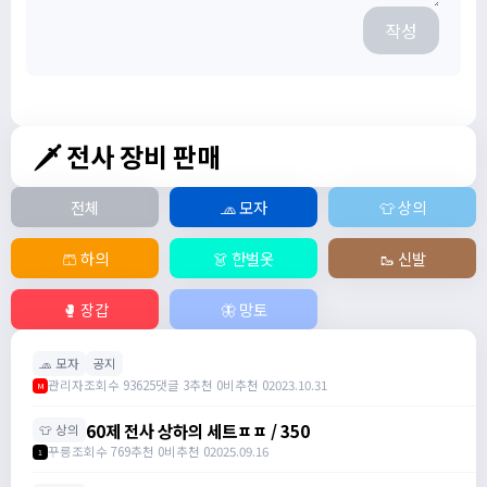
작성
🗡️ 전사 장비 판매
전체
🧢 모자
👕 상의
🩳 하의
👗 한벌옷
🥾 신발
🥊 장갑
🦋 망토
🧢 모자
공지
관리자
조회수 93625
댓글 3
추천 0
비추천 0
2023.10.31
M
60제 전사 상하의 세트ㅍㅍ / 350
👕 상의
꾸릉
조회수 769
추천 0
비추천 0
2025.09.16
1