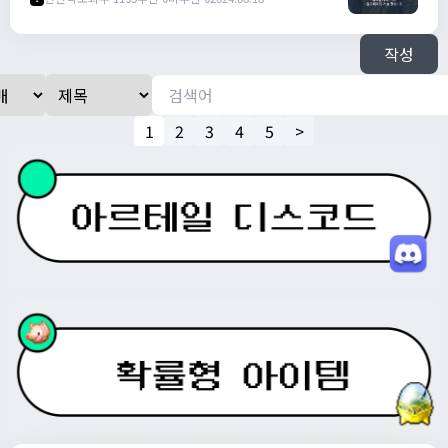
https://open.kakao.com/o/s0DLJJJg
작성
1
2
3
4
5
>