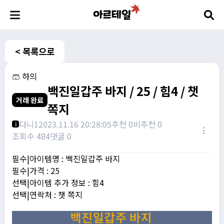
< 목록으로
🩳 하의
백진일갑주 바지 / 25 / 힘4 / 챗
거래 완료
쪽지
다니1
2023.11.16 20:28:05
추천 0
비추천 0
1
조회수 484
댓글 0
필수|아이템명 : 백진일갑주 바지
필수|가격 : 25
선택|아이템 추가 정보 : 힘4
선택|연락처 : 챗 쪽지