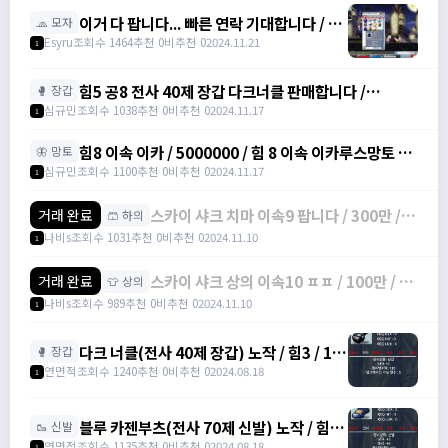
이거 다 팝니다... 빠른 연락 기대합니다 / 4
🧢 모자
천만 메소
Esyru
조회수 1464
추천 0
비추천 0
2024.11.21
1
힘5 공8 전사 40제 장갑 다크너클 판매합니다 /
🥊 장갑
6000000 / 전사 40제 공 8 장갑 /
심규민
조회수 1038
추천 0
비추천 0
2024.11.17
1
https://open.kakao.com/o/sbe7MC0g
힘8 이속 이카 / 5000000 / 힘 8 이속 이카루스망토 /
🦋 망토
https://open.kakao.com/o/sbe7MC0g
심규민
조회수 1100
추천 0
비추천 0
2024.11.17
1
스카이 샤크 치마 이속9 팝니다 / 300만 /
거래 완료
🩳 하의
물방+1 이속+4 상옵
나비s
조회수 1031
추천 0
비추천 0
2024.11.10
1
스카이 샤크 상의 이속10 ㅍㅍ / 100만 / 물
거래 완료
👕 상의
방 +1 이속+3 상옵
나비s
조회수 989
추천 0
비추천 0
2024.11.10
1
다크 너클(전사 40제 장갑) 노작 / 힘3 / 13
🥊 장갑
만에 팝니다. / 130,000 /
연면적
조회수 1240
추천 0
비추천 0
2024.08.18
1
https://open.kakao.com/o/s0DLJJJg
블루 카젠부츠(전사 70제 신발) 노작 / 힘3 /
🥾 신발
덱4 / 27만에 팝니다. / 270,000 /
연면적
조회수 1135
추천 0
비추천 0
2024.08.18
1