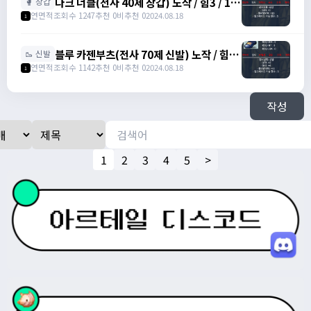
다크 너클(전사 40제 장갑) 노작 / 힘3 / 13
🥊 장갑
만에 팝니다. / 130,000 /
연면적
조회수 1247
추천 0
비추천 0
2024.08.18
1
https://open.kakao.com/o/s0DLJJJg
블루 카젠부츠(전사 70제 신발) 노작 / 힘3 /
🥾 신발
덱4 / 27만에 팝니다. / 270,000 /
연면적
조회수 1142
추천 0
비추천 0
2024.08.18
1
https://open.kakao.com/o/s0DLJJJg
작성
1
2
3
4
5
>