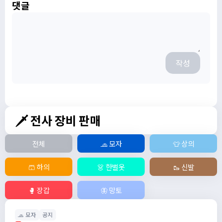
댓글
작성
🗡️ 전사 장비 판매
전체
🧢 모자
👕 상의
🩳 하의
👗 한벌옷
🥾 신발
🥊 장갑
🦋 망토
🧢 모자
공지