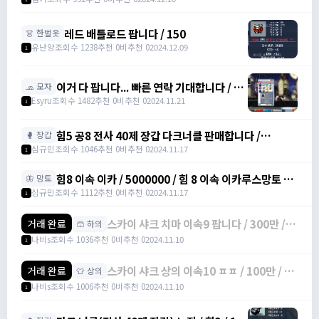
https://open.kakao.com/o/srDmv3Wf
레드 배틀로드 팝니다 / 150
👗 한벌옷
유난양
조회수 1238
추천 0
비추천 0
2024.12.09
1
이거 다 팝니다... 빠른 연락 기대합니다 / 4
🧢 모자
천만 메소
Esyru
조회수 1482
추천 0
비추천 0
2024.11.21
1
힘5 공8 전사 40제 장갑 다크너클 판매합니다 /
🥊 장갑
6000000 / 전사 40제 공 8 장갑 /
심규민
조회수 1046
추천 0
비추천 0
2024.11.17
1
https://open.kakao.com/o/sbe7MC0g
힘8 이속 이카 / 5000000 / 힘 8 이속 이카루스망토 /
🦋 망토
https://open.kakao.com/o/sbe7MC0g
심규민
조회수 1112
추천 0
비추천 0
2024.11.17
1
스카이 샤크 치마 이속9 팝니다 / 300만 /
거래 완료
🩳 하의
물방+1 이속+4 상옵
나비s
조회수 1036
추천 0
비추천 0
2024.11.10
1
스카이 샤크 상의 이속10 ㅍㅍ / 100만 / 물
거래 완료
👕 상의
방 +1 이속+3 상옵
나비s
조회수 1006
추천 0
비추천 0
2024.11.10
1