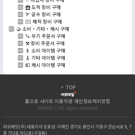
🦹 도적 장비 구매
🏹 궁수 장비 구매
🏴‍☠️ 해적 장비 구매
🤝 소비・기타・캐시 구매
🔪 무기 주문서 구매
⚒️ 장비 주문서 구매
🍼 소비 아이템 구매
🎸 기타 아이템 구매
💶 캐시 아이템 구매
TOP
홈으로
|
사이트 이용약관
|
개인정보처리방침
아르테일 ⓒ All rights reserved.
러쉬에잇(주) 대표이사 조호성·이재진 경기도 용인시 기흥구 강남서로 9, 7
층 703호 N51호(구갈동)