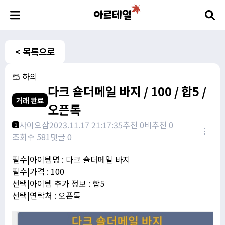
< 목록으로
🩳 하의
다크 숄더메일 바지 / 100 / 합5 /
거래 완료
오픈톡
사이오삼
2023.11.17 21:17:35
추천 0
비추천 0
1
조회수 581
댓글 0
필수|아이템명 : 다크 숄더메일 바지
필수|가격 : 100
선택|아이템 추가 정보 : 합5
선택|연락처 : 오픈톡