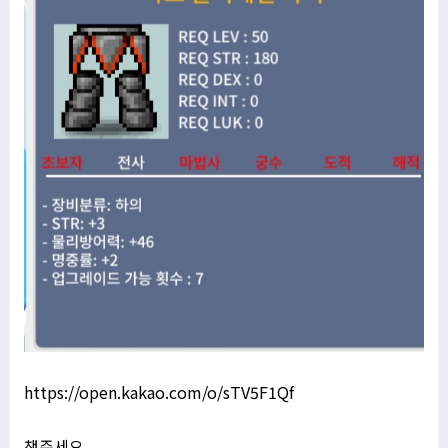
https://open.kakao.com/o/sTV5F1Qf
챗주세요