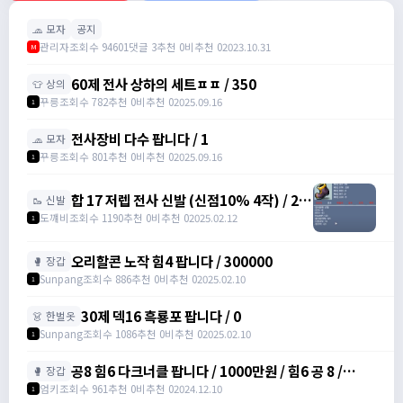
🧢 모자
공지
관리자
조회수 94601
댓글 3
추천 0
비추천 0
2023.10.31
M
60제 전사 상하의 세트ㅍㅍ / 350
👕 상의
꾸릉
조회수 782
추천 0
비추천 0
2025.09.16
1
전사장비 다수 팝니다 / 1
🧢 모자
꾸릉
조회수 801
추천 0
비추천 0
2025.09.16
1
합 17 저렙 전사 신발 (신점10% 4작) / 2억
🥾 신발
/ 댓에 연락처 달아주세요
도꺠비
조회수 1190
추천 0
비추천 0
2025.02.12
1
오리할콘 노작 힘4 팝니다 / 300000
🥊 장갑
Sunpang
조회수 886
추천 0
비추천 0
2025.02.10
1
30제 덱16 흑룡포 팝니다 / 0
👗 한벌옷
Sunpang
조회수 1086
추천 0
비추천 0
2025.02.10
1
공8 힘6 다크너클 팝니다 / 1000만원 / 힘6 공 8 /
🥊 장갑
https://open.kakao.com/o/srDmv3Wf
엄키
조회수 961
추천 0
비추천 0
2024.12.10
1