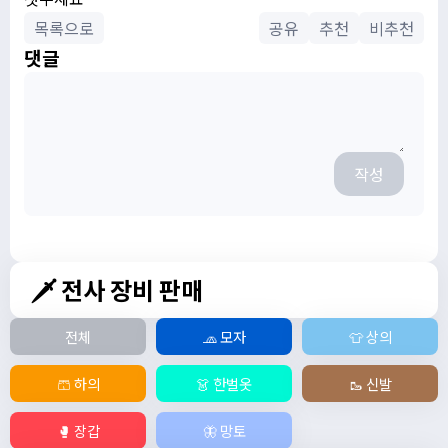
목록으로
공유
추천
비추천
댓글
작성
🗡️ 전사 장비 판매
전체
🧢 모자
👕 상의
🩳 하의
👗 한벌옷
🥾 신발
🥊 장갑
🦋 망토