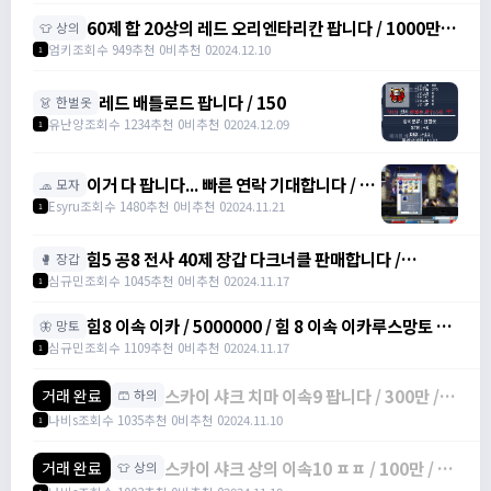
60제 합 20상의 레드 오리엔타리칸 팝니다 / 1000만원
👕 상의
/ 힘16 덱4 /
엄키
조회수 949
추천 0
비추천 0
2024.12.10
1
https://open.kakao.com/o/srDmv3Wf
레드 배틀로드 팝니다 / 150
👗 한벌옷
유난양
조회수 1234
추천 0
비추천 0
2024.12.09
1
이거 다 팝니다... 빠른 연락 기대합니다 / 4
🧢 모자
천만 메소
Esyru
조회수 1480
추천 0
비추천 0
2024.11.21
1
힘5 공8 전사 40제 장갑 다크너클 판매합니다 /
🥊 장갑
6000000 / 전사 40제 공 8 장갑 /
심규민
조회수 1045
추천 0
비추천 0
2024.11.17
1
https://open.kakao.com/o/sbe7MC0g
힘8 이속 이카 / 5000000 / 힘 8 이속 이카루스망토 /
🦋 망토
https://open.kakao.com/o/sbe7MC0g
심규민
조회수 1109
추천 0
비추천 0
2024.11.17
1
스카이 샤크 치마 이속9 팝니다 / 300만 /
거래 완료
🩳 하의
물방+1 이속+4 상옵
나비s
조회수 1035
추천 0
비추천 0
2024.11.10
1
스카이 샤크 상의 이속10 ㅍㅍ / 100만 / 물
거래 완료
👕 상의
방 +1 이속+3 상옵