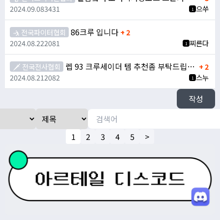
2024.09.08
3431
으쑤
1
86크루 입니다
🤺 전국파이터협회
+ 2
2024.08.22
2081
찌른다
1
렙 93 크루세이더 템 추천좀 부탁드립니다
🗡️ 전국전사협회
+ 2
2024.08.21
2082
스누
1
작성
1
2
3
4
5
>