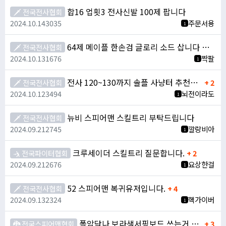
합16 업횟3 전사신발 100제 팝니다
🗡️ 전국전사협회
2024.10.14
3035
주문서용
1
64제 메이플 한손검 글로리 소드 삽니다 박혀있는거 팔아줍셔
🗡️ 전국전사협회
2024.10.13
1676
짝팔
1
전사 120~130까지 솔플 사냥터 추천좀 부탁드립니다.
🗡️ 전국전사협회
+ 2
2024.10.12
3494
뇌전이라도
1
뉴비 스피어맨 스킬트리 부탁드립니다
🗡️ 전국전사협회
2024.09.21
2745
깔랑비아
1
크루세이더 스킬트리 질문합니다.
🤺 전국파이터협회
+ 2
2024.09.21
2676
요상한걸
1
52 스피어맨 복귀유저입니다.
🗡️ 전국전사협회
+ 4
2024.09.13
2324
핵가이버
1
폴암닼나 보라색서핑보드 쓰는거 좋은가요??
🐉 전국스피어맨협회
+ 3