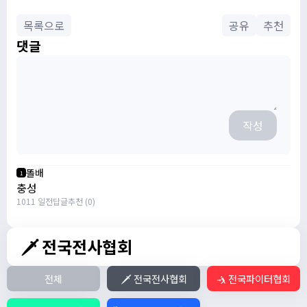
목록으로
공유
추천
댓글
작성
똘배
1
충성
1011 일전
답글
추천 (0)
🗡️ 전국전사협회
전체
🗡️ 전국전사협회
🤺 전국파이터협회