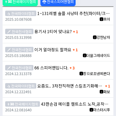
👨‍🚒 전국페이지협회
🐉 전국스피어맨협회
1~131레벨 솔플 사냥터 추천(파이터/크루세이더/히어로)
🤺 전국파이터협회
2025.10.08
7608
프아
1
용기사 1티어 맞나요?
🗡️ 전국전사협회
+ 1
2025.03.31
3998
강한남자
1
이거 얼마정도 할까요
🗡️ 전국전사협회
+ 1
2025.03.18
6888
더블그레네이드
1
66 스피어맨입니다.
🗡️ 전국전사협회
+ 3
2024.12.31
3378
창으로조낸찌른다
1
요즘도.. 3차전직하면 스킬초기화해주나요 ??
🤺 전국파이터협회
+ 1
2024.12.22
2491
화보
1
43한손검 메이플 켈트소드 노작,공작된거 사봅니다.. 한손검 페이지 뉴비에게 희망을!
👨‍🚒 전국페이지협회
2024.12.08
1640
마스터시푸
1