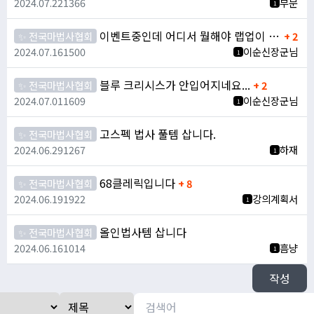
2024.07.22
1366
부문
1
이벤트중인데 어디서 뭘해야 랩업이 빠를까요??
✨ 전국마법사협회
+ 2
2024.07.16
1500
이순신장군님
1
블루 크리시스가 안입어지네요...
✨ 전국마법사협회
+ 2
2024.07.01
1609
이순신장군님
1
고스펙 법사 풀템 삽니다.
✨ 전국마법사협회
2024.06.29
1267
하재
1
68클레릭입니다
✨ 전국마법사협회
+ 8
2024.06.19
1922
강의계획서
1
올인법사템 삽니다
✨ 전국마법사협회
2024.06.16
1014
흠냥
1
작성