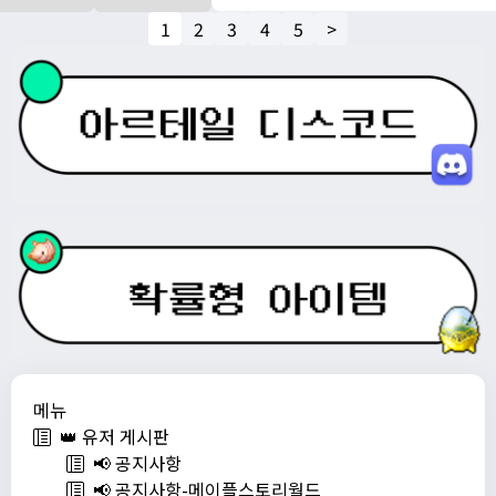
1
2
3
4
5
>
메뉴
👑 유저 게시판
📢 공지사항
📢 공지사항-메이플스토리월드