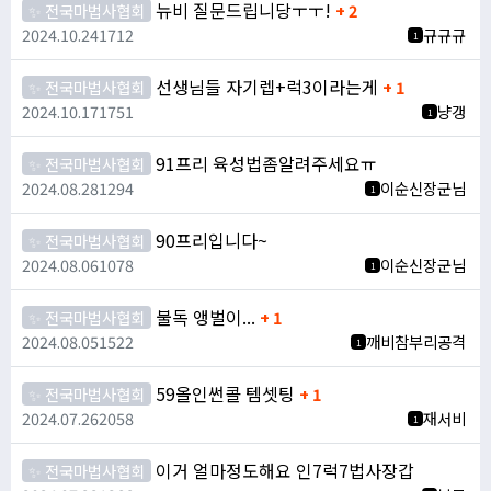
뉴비 질문드립니당ㅜㅜ!
✨ 전국마법사협회
+ 2
2024.10.24
1712
규규규
1
선생님들 자기렙+럭3이라는게
✨ 전국마법사협회
+ 1
2024.10.17
1751
냥갱
1
91프리 육성법좀알려주세요ㅠ
✨ 전국마법사협회
2024.08.28
1294
이순신장군님
1
90프리입니다~
✨ 전국마법사협회
2024.08.06
1078
이순신장군님
1
불독 앵벌이...
✨ 전국마법사협회
+ 1
2024.08.05
1522
깨비참부리공격
1
59올인썬콜 템셋팅
✨ 전국마법사협회
+ 1
2024.07.26
2058
재서비
1
이거 얼마정도해요 인7럭7법사장갑
✨ 전국마법사협회