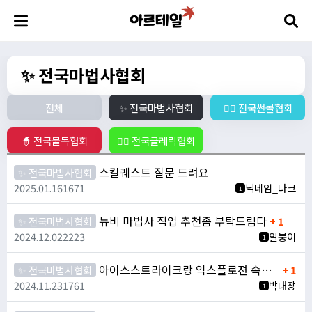
✨ 전국마법사협회
전체
✨ 전국마법사협회
🧙‍♀️ 전국썬콜협회
🧙 전국불독협회
🧙‍♂️ 전국클레릭협회
스킬퀘스트 질문 드려요
✨ 전국마법사협회
2025.01.16
1671
닉네임_다크
1
뉴비 마법사 직업 추천좀 부탁드림다
✨ 전국마법사협회
+ 1
2024.12.02
2223
알붕이
1
아이스스트라이크랑 익스플로젼 속도랑 범위 아르테일식은 다똑같나요?
✨ 전국마법사협회
+ 1
2024.11.23
1761
박대장
1