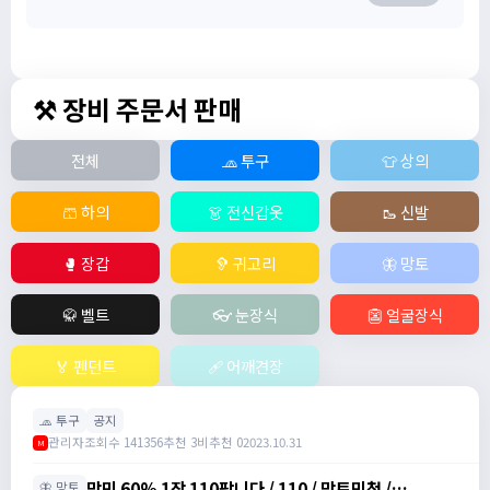
⚒️ 장비 주문서 판매
전체
🧢 투구
👕 상의
🩳 하의
👗 전신갑옷
🥾 신발
🥊 장갑
🦻 귀고리
🦋 망토
🥋 벨트
👓 눈장식
👺 얼굴장식
🏅 펜던트
🩹 어깨견장
🧢 투구
공지
관리자
조회수 141356
추천 3
비추천 0
2023.10.31
M
망민 60% 1장 110팝니다 / 110 / 망토민첩 /
🦋 망토