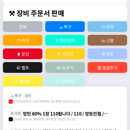
⚒️ 장비 주문서 판매
전체
🧢 투구
👕 상의
🩳 하의
👗 전신갑옷
🥾 신발
🥊 장갑
🦻 귀고리
🦋 망토
🥋 벨트
👓 눈장식
👺 얼굴장식
🏅 펜던트
🩹 어깨견장
🧢 투구
공지
관리자
조회수 141709
추천 3
비추천 0
2023.10.31
M
망민 60% 1장 110팝니다 / 110 / 망토민첩 /
🦋 망토
https://open.kakao.com/o/svY6joQh
잔나비
조회수 944
추천 0
비추천 0
2025.09.05
1