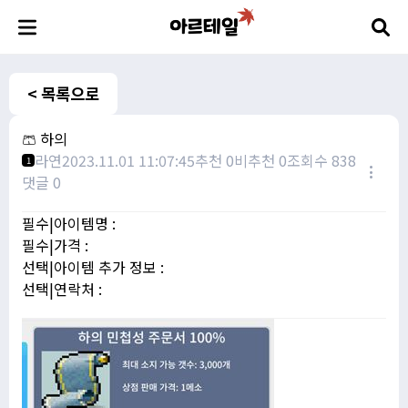
< 목록으로
🩳 하의
라연
2023.11.01 11:07:45
추천 0
비추천 0
조회수 838
1
댓글 0
필수|아이템명 :
필수|가격 :
선택|아이템 추가 정보 :
선택|연락처 :