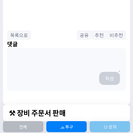
목록으로
공유
추천
비추천
댓글
작성
⚒️ 장비 주문서 판매
전체
🧢 투구
👕 상의