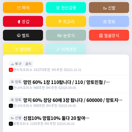
🩳 하의
👗 전신갑옷
🥾 신발
🥊 장갑
🦻 귀고리
🦋 망토
🥋 벨트
👓 눈장식
👺 얼굴장식
🏅 펜던트
🩹 어깨견장
🧢 투구
공지
관리자
조회수 142378
추천 3
비추천 0
2023.10.31
M
망민 60% 1장 110팝니다 / 110 / 망토민첩 /
🦋 망토
https://open.kakao.com/o/svY6joQh
잔나비
조회수 948
추천 0
비추천 0
2025.09.05
1
망지 60% 장당 60에 3장 팝니다 / 600000 / 망토지력
🦋 망토
주문서 / https://open.kakao.com/o/svY6joQh
잔나비
조회수 898
추천 0
비추천 0
2025.09.05
1
신점10% 망힘10% 둘다 20 팔아
🥾 신발
요/https://open.kakao.com/o/s3bLwqtf /
광짱
조회수 1105
추천 0
비추천 0
2025.06.02
1
200000