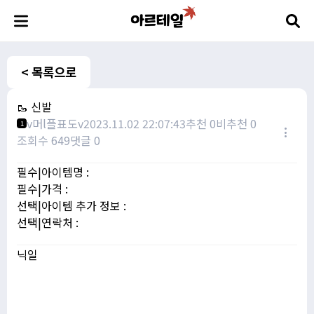
< 목록으로
🥾 신발
v머l플표도v
2023.11.02 22:07:43
추천 0
비추천 0
1
조회수 649
댓글 0
필수|아이템명 :
필수|가격 :
선택|아이템 추가 정보 :
선택|연락처 :
닉일