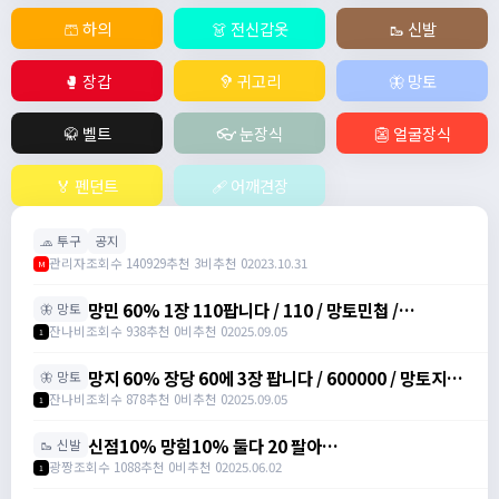
🩳 하의
👗 전신갑옷
🥾 신발
🥊 장갑
🦻 귀고리
🦋 망토
🥋 벨트
👓 눈장식
👺 얼굴장식
🏅 펜던트
🩹 어깨견장
🧢 투구
공지
관리자
조회수 140929
추천 3
비추천 0
2023.10.31
M
망민 60% 1장 110팝니다 / 110 / 망토민첩 /
🦋 망토
https://open.kakao.com/o/svY6joQh
잔나비
조회수 938
추천 0
비추천 0
2025.09.05
1
망지 60% 장당 60에 3장 팝니다 / 600000 / 망토지력
🦋 망토
주문서 / https://open.kakao.com/o/svY6joQh
잔나비
조회수 878
추천 0
비추천 0
2025.09.05
1
신점10% 망힘10% 둘다 20 팔아
🥾 신발
요/https://open.kakao.com/o/s3bLwqtf /
광짱
조회수 1088
추천 0
비추천 0
2025.06.02
1
200000