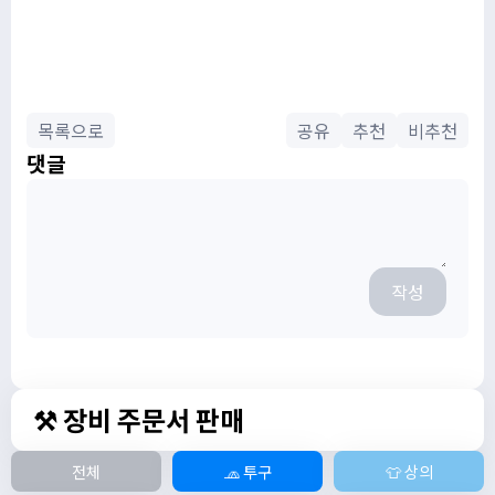
목록으로
공유
추천
비추천
댓글
작성
⚒️ 장비 주문서 판매
전체
🧢 투구
👕 상의