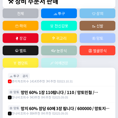
⚒️ 장비 주문서 판매
전체
🧢 투구
👕 상의
🩳 하의
👗 전신갑옷
🥾 신발
🥊 장갑
🦻 귀고리
🦋 망토
🥋 벨트
👓 눈장식
👺 얼굴장식
🏅 펜던트
🩹 어깨견장
🧢 투구
공지
관리자
조회수 141435
추천 3
비추천 0
2023.10.31
M
망민 60% 1장 110팝니다 / 110 / 망토민첩 /
🦋 망토
https://open.kakao.com/o/svY6joQh
잔나비
조회수 943
추천 0
비추천 0
2025.09.05
1
망지 60% 장당 60에 3장 팝니다 / 600000 / 망토지력
🦋 망토
주문서 / https://open.kakao.com/o/svY6joQh
잔나비
조회수 884
추천 0
비추천 0
2025.09.05
1