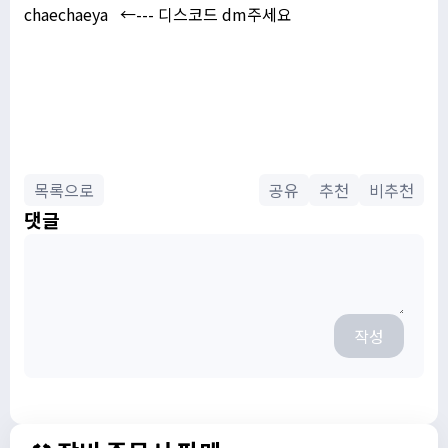
chaechaeya ←--- 디스코드 dm주세요
목록으로
공유
추천
비추천
댓글
작성