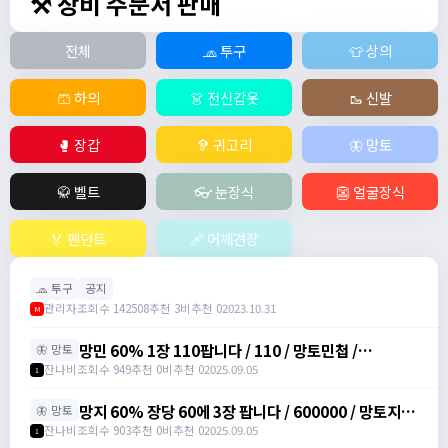
⚒️ 장비 주문서 판매
전체
🧢 투구
👕 상의
🩳 하의
👗 전신갑옷
🥾 신발
🥊 장갑
🦻 귀고리
🦋 망토
🥋 벨트
👓 눈장식
👺 얼굴장식
🏅 펜던트
🩹 어깨견장
🧢 투구
공지
관리자
조회수 142508
추천 3
비추천 0
2023.10.31
M
망민 60% 1장 110팝니다 / 110 / 망토민첩 /
🦋 망토
https://open.kakao.com/o/svY6joQh
잔나비
조회수 949
추천 0
비추천 0
2025.09.05
1
망지 60% 장당 60에 3장 팝니다 / 600000 / 망토지력
🦋 망토
주문서 / https://open.kakao.com/o/svY6joQh
잔나비
조회수 903
추천 0
비추천 0
2025.09.05
1