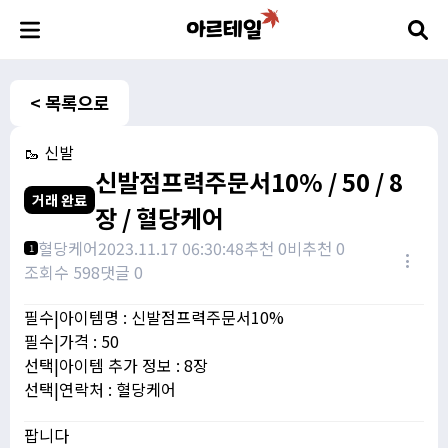
< 목록으로
🥾 신발
신발점프력주문서10% / 50 / 8
거래 완료
장 / 혈당케어
혈당케어
2023.11.17 06:30:48
추천 0
비추천 0
1
조회수 598
댓글 0
필수|아이템명 : 신발점프력주문서10%
필수|가격 : 50
선택|아이템 추가 정보 : 8장
선택|연락처 : 혈당케어
팝니다