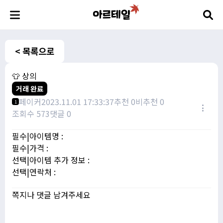
< 목록으로
👕 상의
거래 완료
페이커
2023.11.01 17:33:37
추천 0
비추천 0
1
조회수 573
댓글 0
필수|아이템명 :
필수|가격 :
선택|아이템 추가 정보 :
선택|연락처 :
쪽지나 댓글 남겨주세요