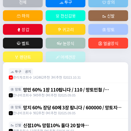
전체
🧢 투구
👕 상의
🩳 하의
👗 전신갑옷
🥾 신발
🥊 장갑
🦻 귀고리
🦋 망토
🥋 벨트
👓 눈장식
👺 얼굴장식
🏅 펜던트
🩹 어깨견장
🧢 투구
공지
관리자
조회수 142462
추천 3
비추천 0
2023.10.31
M
망민 60% 1장 110팝니다 / 110 / 망토민첩 /
🦋 망토
https://open.kakao.com/o/svY6joQh
잔나비
조회수 949
추천 0
비추천 0
2025.09.05
1
망지 60% 장당 60에 3장 팝니다 / 600000 / 망토지력
🦋 망토
주문서 / https://open.kakao.com/o/svY6joQh
잔나비
조회수 902
추천 0
비추천 0
2025.09.05
1
신점10% 망힘10% 둘다 20 팔아
🥾 신발
요/https://open.kakao.com/o/s3bLwqtf /
광짱
조회수 1105
추천 0
비추천 0
2025.06.02
1