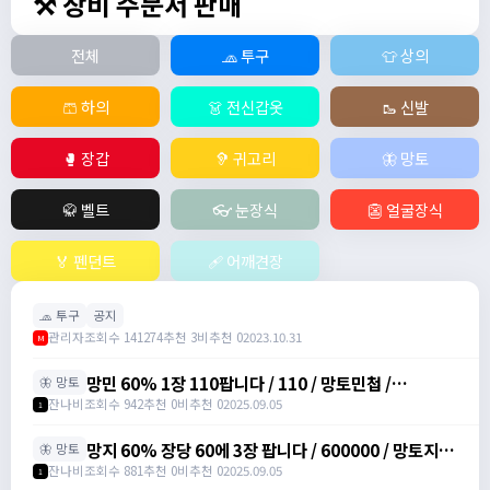
⚒️ 장비 주문서 판매
전체
🧢 투구
👕 상의
🩳 하의
👗 전신갑옷
🥾 신발
🥊 장갑
🦻 귀고리
🦋 망토
🥋 벨트
👓 눈장식
👺 얼굴장식
🏅 펜던트
🩹 어깨견장
🧢 투구
공지
관리자
조회수 141274
추천 3
비추천 0
2023.10.31
M
망민 60% 1장 110팝니다 / 110 / 망토민첩 /
🦋 망토
https://open.kakao.com/o/svY6joQh
잔나비
조회수 942
추천 0
비추천 0
2025.09.05
1
망지 60% 장당 60에 3장 팝니다 / 600000 / 망토지력
🦋 망토
주문서 / https://open.kakao.com/o/svY6joQh
잔나비
조회수 881
추천 0
비추천 0
2025.09.05
1