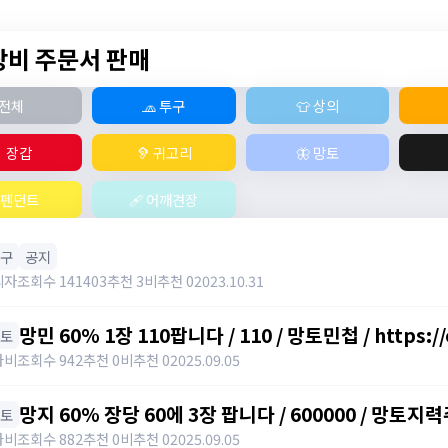
 장비 주문서 판매
전체
🧢 투구
👕 상의
 장갑
🦻 귀고리
🦋 망토
 펜던트
🩹 어깨견장
투구
공지
리자
조회수 141403
추천 3
비추천 0
2023.10.31
망민 60% 1장 110팝니다 / 110 / 망토민첩 / https:/
망토
나비
조회수 942
추천 0
비추천 0
2025.09.05
망지 60% 장당 60에 3장 팝니다 / 600000 / 망토지
망토
https://open.kakao.com/o/svY6joQh
나비
조회수 882
추천 0
비추천 0
2025.09.05