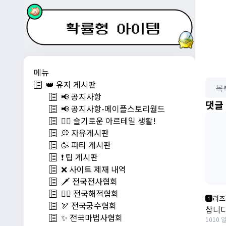
메뉴
👑 유저 게시판
목
📢 공지사항
댓글
📢 공지사항-메이플스토리월드
💁‍♂ 슬기로운 아르테일 생활!
💭 자유게시판
🥳 파티 게시판
❗️ 팁 게시판
❌ 사이트 제재 내역
🗡️ 전국전사협회
🏴‍☠️ 전국해적협회
리즈
1
🏹 전국궁수협회
삽니
✨ 전국마법사협회
1010 