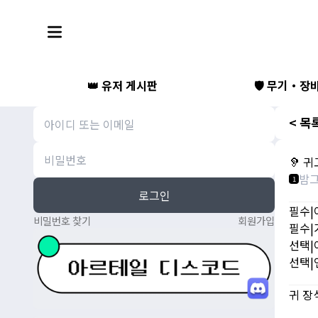
👑 유저 게시판
🛡️ 무기・장
< 목
🦻 
밤
1
로그인
필수|
비밀번호 찾기
회원가입
필수|
선택|
선택|
귀 장식