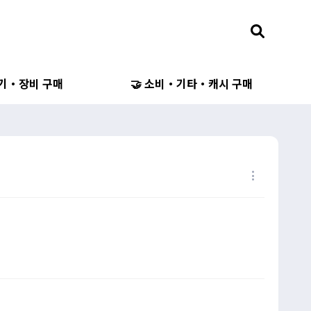
무기・장비 구매
🤝 소비・기타・캐시 구매