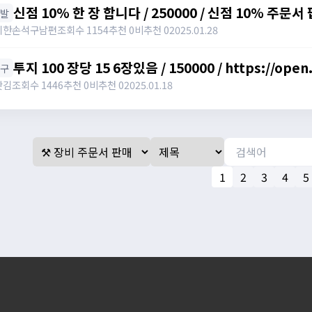
신점 10% 한 장 합니다 / 250000 / 신점 10% 주문서
신발
https://open.kakao.com/o/srgUnZch
시한손석구남편
조회수 1154
추천 0
비추천 0
2025.01.28
투지 100 장당 15 6장있음 / 150000 / https://open
투구
갓김
조회수 1446
추천 0
비추천 0
2025.01.18
1
2
3
4
5