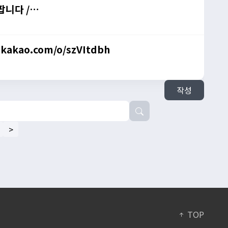
 팝니다 /
.kakao.com/o/szVItdbh
작성
>
TOP