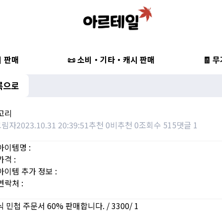
비 판매
📜 소비・기타・캐시 판매
🧾 
록으로
귀고리
그림자
2023.10.31 20:39:51
추천 0
비추천 0
조회수 515
댓글 1
아이템명 :
가격 :
아이템 추가 정보 :
연락처 :
 민첩 주문서 60% 판매합니다. / 3300/ 1