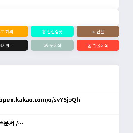
🩳 하의
👗 전신갑옷
🥾 신발
🥋 벨트
👓 눈장식
👺 얼굴장식
/open.kakao.com/o/svY6joQh
력주문서 /