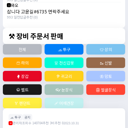
와오
1
삽니다 고윤길#6735 연락주세요
993 일전
답글
추천 (0)
⚒️ 장비 주문서 판매
전체
🧢 투구
👕 상의
🩳 하의
👗 전신갑옷
🥾 신발
🥊 장갑
🦻 귀고리
🦋 망토
🥋 벨트
👓 눈장식
👺 얼굴장식
🏅 펜던트
🩹 어깨견장
🧢 투구
공지
관리자
조회수 140704
추천 3
비추천 0
2023.10.31
M