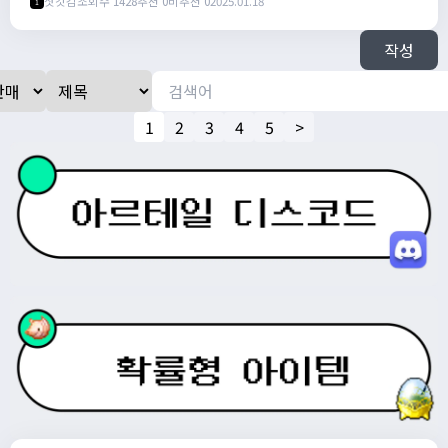
삿갓김
조회수 1428
추천 0
비추천 0
2025.01.18
1
작성
1
2
3
4
5
>