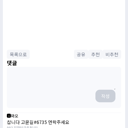
목록으로
공유
추천
비추천
댓글
작성
와오
1
삽니다 고윤길#6735 연락주세요
993 일전
답글
추천 (0)