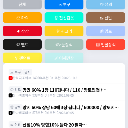
전체
🧢 투구
👕 상의
🩳 하의
👗 전신갑옷
🥾 신발
🥊 장갑
🦻 귀고리
🦋 망토
🥋 벨트
👓 눈장식
👺 얼굴장식
🏅 펜던트
🩹 어깨견장
🧢 투구
공지
관리자
조회수 140904
추천 3
비추천 0
2023.10.31
M
망민 60% 1장 110팝니다 / 110 / 망토민첩 /
🦋 망토
https://open.kakao.com/o/svY6joQh
잔나비
조회수 938
추천 0
비추천 0
2025.09.05
1
망지 60% 장당 60에 3장 팝니다 / 600000 / 망토지력
🦋 망토
주문서 / https://open.kakao.com/o/svY6joQh
잔나비
조회수 878
추천 0
비추천 0
2025.09.05
1
신점10% 망힘10% 둘다 20 팔아
🥾 신발