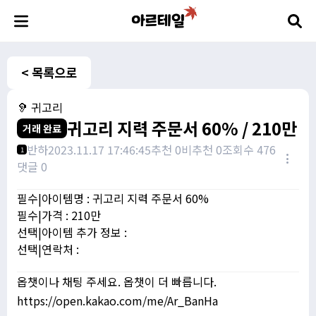
< 목록으로
🦻 귀고리
귀고리 지력 주문서 60% / 210만
거래 완료
반하
2023.11.17 17:46:45
추천 0
비추천 0
조회수 476
1
댓글 0
필수|아이템명 : 귀고리 지력 주문서 60%
필수|가격 : 210만
선택|아이템 추가 정보 :
선택|연락처 :
옵챗이나 채팅 주세요. 옵챗이 더 빠릅니다.
https://open.kakao.com/me/Ar_BanHa