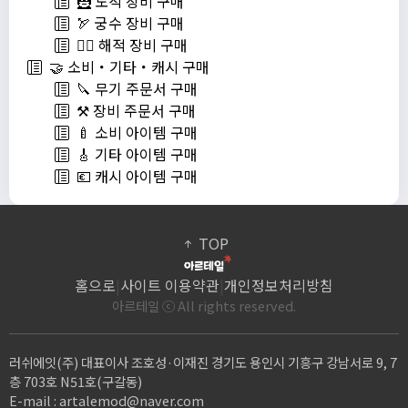
🦹 도적 장비 구매
🏹 궁수 장비 구매
🏴‍☠️ 해적 장비 구매
🤝 소비・기타・캐시 구매
🔪 무기 주문서 구매
⚒️ 장비 주문서 구매
🍼 소비 아이템 구매
🎸 기타 아이템 구매
💶 캐시 아이템 구매
TOP
홈으로
|
사이트 이용약관
|
개인정보처리방침
아르테일 ⓒ All rights reserved.
러쉬에잇(주) 대표이사 조호성·이재진 경기도 용인시 기흥구 강남서로 9, 7
층 703호 N51호(구갈동)
E-mail :
artalemod@naver.com