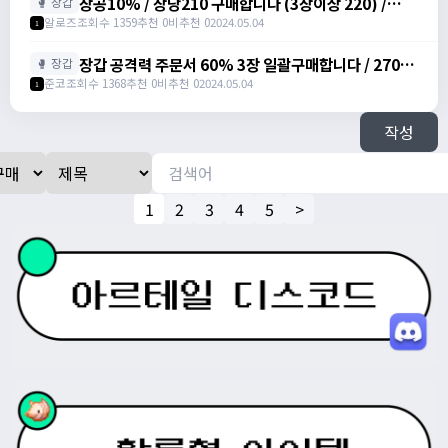
장공10% / 장당210 구매합니다 (3장이상 220) /
🥊 장갑
https://open.kakao.com/o/sfs5MN7f
알로즈
조회수 1359
추천 0
비추천 0
2024.05.04
1
장갑 공격력 주문서 60% 3장 일괄구매합니다 / 270마
🥊 장갑
넌 / https://open.kakao.com/o/sNHIE1Gd
준코
조회수 1368
추천 0
비추천 0
2024.05.04
1
작성
1
2
3
4
5
>