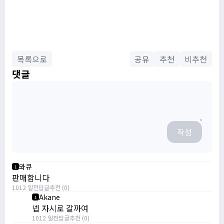
목록으로
공유
추천
비추천
댓글
작성
뫄큐
1
판매합니다
1012 일전
답글
추천 (0)
Akane
1
넵 자시로 갈까여
1012 일전
답글
추천 (0)