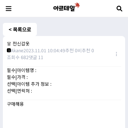
< 목록으로
👗 전신갑옷
Akane
2023.11.01 10:04:49
추천 0
비추천 0
1
조회수 682
댓글 11
필수|아이템명 :
필수|가격 :
선택|아이템 추가 정보 :
선택|연락처 :
구매해용