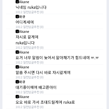
Akane
1
닉네임 ruka입니다
1012 일전
답글
추천 (0)
뫄큐
1
어디계세여
1012 일전
답글
추천 (0)
Akane
1
자시로 갈게여
ruka입니다
1012 일전
답글
추천 (0)
Akane
1
요거 너무 알람이 늦어서 알아채기가 힘드네여 ㅠ.ㅠ
1012 일전
답글
추천 (0)
Akane
1
말씀 주시면 다시 바로 자시갈게여
1012 일전
답글
추천 (0)
뫄큐
1
대기중이에여 배고픈아이
1012 일전
답글
추천 (0)
Akane
1
오오 바로 가서 초대드릴게여 ruka로
1012 일전
답글
추천 (0)