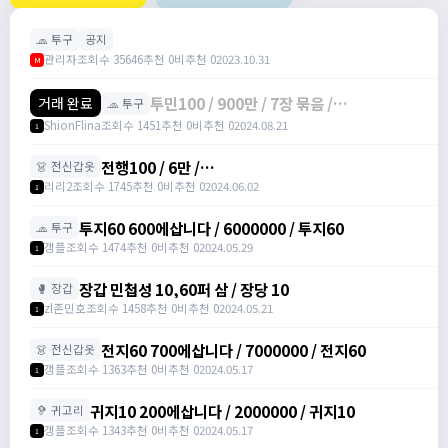
🧢 투구
공지
관리자
조회수 35646
추천 0
비추천 0
2023.10.31
M
투민100 / 900만 / 7장 묶음 /
거래 완료
🧢 투구
ShionFlina#zKvpL
ShionFlina
조회수 1451
추천 0
비추천 0
2024.08.21
1
전행100 / 6만 /
👗 전신갑옷
https://open.kakao.com/o/sGwY1icg
리리2
조회수 1745
추천 0
비추천 0
2024.06.02
1
투지60 600에삽니다 / 6000000 / 투지60
🧢 투구
갱플
조회수 1474
추천 0
비추천 0
2024.05.29
1
장갑 민첩성 10,60퍼 삼 / 장당 10
🥊 장갑
zl존민호
조회수 1458
추천 0
비추천 0
2024.05.21
1
전지60 700에삽니다 / 7000000 / 전지60
👗 전신갑옷
갱플
조회수 1363
추천 0
비추천 0
2024.05.17
1
귀지10 200에삽니다 / 2000000 / 귀지10
🦻 귀고리
갱플
조회수 1343
추천 0
비추천 0
2024.05.17
1