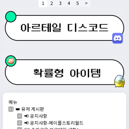
1
2
3
4
5
>
메뉴
👑 유저 게시판
📢 공지사항
📢 공지사항-메이플스토리월드