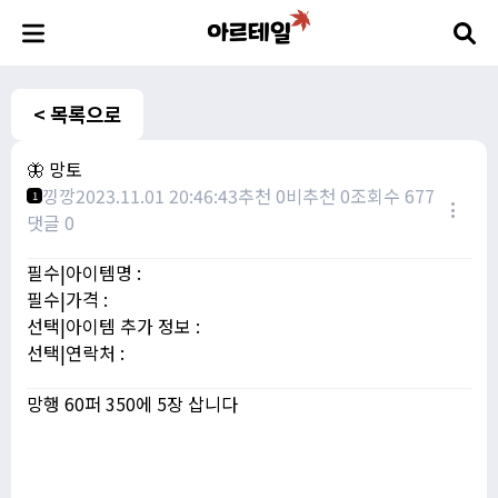
< 목록으로
🦋 망토
낑깡
2023.11.01 20:46:43
추천 0
비추천 0
조회수 677
1
댓글 0
필수|아이템명 :
필수|가격 :
선택|아이템 추가 정보 :
선택|연락처 :
망행 60퍼 350에 5장 삽니다