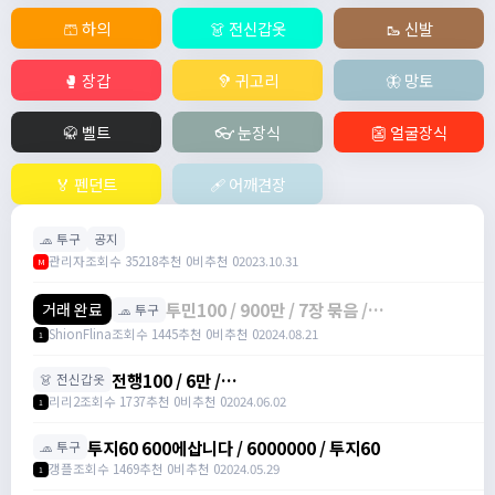
🩳 하의
👗 전신갑옷
🥾 신발
🥊 장갑
🦻 귀고리
🦋 망토
🥋 벨트
👓 눈장식
👺 얼굴장식
🏅 펜던트
🩹 어깨견장
🧢 투구
공지
관리자
조회수 35218
추천 0
비추천 0
2023.10.31
M
투민100 / 900만 / 7장 묶음 /
거래 완료
🧢 투구
ShionFlina#zKvpL
ShionFlina
조회수 1445
추천 0
비추천 0
2024.08.21
1
전행100 / 6만 /
👗 전신갑옷
https://open.kakao.com/o/sGwY1icg
리리2
조회수 1737
추천 0
비추천 0
2024.06.02
1
투지60 600에삽니다 / 6000000 / 투지60
🧢 투구
갱플
조회수 1469
추천 0
비추천 0
2024.05.29
1