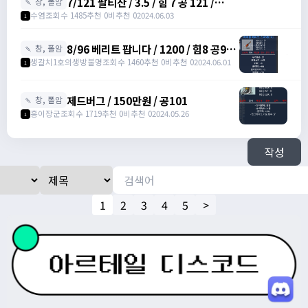
7/121 팔티잔 / 3.5 / 힘 7 공 121 /
🍡 창, 폴암
https://open.kakao.com/o/scat1Cig
수염
조회수 1485
추천 0
비추천 0
2024.06.03
1
8/96 베리트 팝니다 / 1200 / 힘8 공96
🍡 창, 폴암
(5.5작) /
생갈치1호의생방불명
조회수 1460
추천 0
비추천 0
2024.06.01
1
https://open.kakao.com/o/gPtmDTug
제드버그 / 150만원 / 공101
🍡 창, 폴암
홍이장군
조회수 1719
추천 0
비추천 0
2024.05.26
1
작성
1
2
3
4
5
>