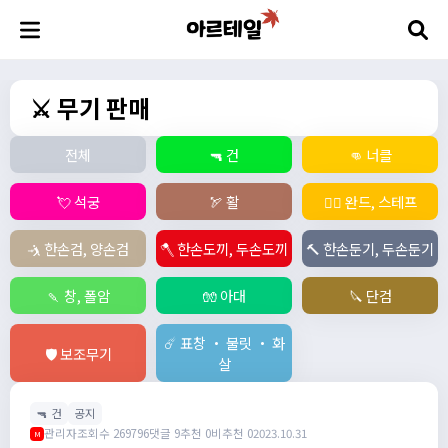
⚔️ 무기 판매
전체
🔫 건
👊 너클
💘 석궁
🏹 활
🧙‍♀️ 완드, 스테프
🤺 한손검, 양손검
🪓 한손도끼, 두손도끼
🔨 한손둔기, 두손둔기
🍡 창, 폴암
🧤 아대
🔪 단검
☄️ 표창 ・ 불릿 ・ 화
🛡️ 보조무기
살
🔫 건
공지
관리자
조회수 269796
댓글 9
추천 0
비추천 0
2023.10.31
M