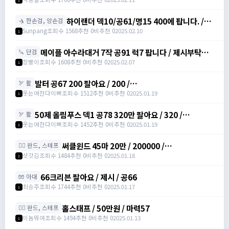
1950
하이랜더 덱10/공61/명15 400에 팝니다. /
🤺 한손검, 양손검
4000000
Sunpang
조회수 1568
추천 0
비추천 0
2025.02.10
1
메이플 아수라대거 7작 공91 럭7 팝니다 / 제시부탁드
🔪 단검
려요 / 아수라대거
장뿡이
조회수 1608
추천 0
비추천 0
2025.02.07
1
발터 공67 200 팔아요 / 200 /
🏹 활
https://open.kakao.com/o/sudvnjbh
웃는여잔다이뻐
조회수 1512
추천 0
비추천 0
2025.01.19
1
50제 올림푸스 덱1 공78 320만 팔아요 / 320 /
🏹 활
https://open.kakao.com/o/sudvnjbh
웃는여잔다이뻐
조회수 1452
추천 0
비추천 0
2025.01.19
1
써클윈드 45마 20만 / 200000 /
🧙‍♀️ 완드, 스테프
https://open.kakao.com/o/sqsdWdbh
삿갓김
조회수 1484
추천 0
비추천 0
2025.01.18
1
66크리븐 팔아요 / 제시 / 공66
🧤 아대
최승주
조회수 1744
추천 0
비추천 0
2025.01.17
1
홀스태프 / 50만원 / 마력57
🧙‍♀️ 완드, 스테프
이놈뭐여
조회수 1494
추천 0
비추천 0
2025.01.13
1