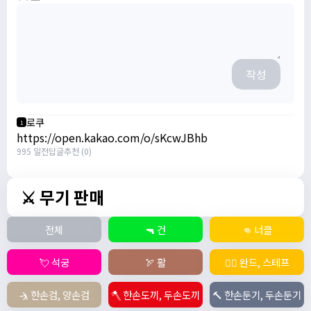
작성
로쿠
1
https://open.kakao.com/o/sKcwJBhb
995 일전
답글
추천 (0)
⚔️ 무기 판매
전체
🔫 건
👊 너클
💘 석궁
🏹 활
🧙‍♀️ 완드, 스테프
🤺 한손검, 양손검
🪓 한손도끼, 두손도끼
🔨 한손둔기, 두손둔기