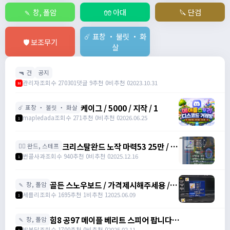
🍡 창, 폴암
🧤 아대
🔪 단검
☄️ 표창 ・ 불릿 ・ 화
🛡️ 보조무기
살
🔫 건
공지
관리자
조회수 270301
댓글 9
추천 0
비추천 0
2023.10.31
M
케이그 / 5000 / 지작 / 1
☄️ 표창 ・ 불릿 ・ 화살
mapledada
조회수 271
추천 0
비추천 0
2026.06.25
1
크리스탈완드 노작 마력53 25만 / 마
🧙‍♀️ 완드, 스테프
력52 15만 팝니다 / 250000 / 마력
썬콜사과
조회수 940
추천 0
비추천 0
2025.12.16
1
53, 마력52 /
https://open.kakao.com/o/sdHYKEcg
골든 스노우보드 / 가격제시해주세용 / 골
🍡 창, 폴암
든 스노우보드 3강 STR3 공격력60 /
세를리
조회수 1695
추천 1
비추천 1
2025.06.09
1
awwy3820@naver.com
힘8 공97 메이플 베리트 스피어 팝니다
🍡 창, 폴암
https://open.kakao.com/o/gZBfyJ6f /
박봉달
조회수 1700
추천 0
비추천 0
2025.02.11
1