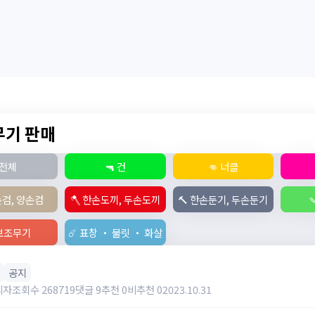
 무기 판매
전체
🔫 건
👊 너클
손검, 양손검
🪓 한손도끼, 두손도끼
🔨 한손둔기, 두손둔기

️ 보조무기
☄️ 표창 ・ 불릿 ・ 화살
공지
리자
조회수 268719
댓글 9
추천 0
비추천 0
2023.10.31