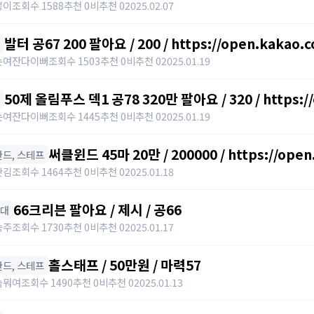
뿡이
조회수 1588
추천 0
비추천 0
2025.02.07
발터 공67 200 팔아요 / 200 / https://open.kakao.
는여잔다이뻐
조회수 1503
추천 0
비추천 0
2025.01.19
50제 올림푸스 덱1 공78 320만 팔아요 / 320 / https:/
는여잔다이뻐
조회수 1445
추천 0
비추천 0
2025.01.19
써클윈드 45마 20만 / 200000 / https://ope
️ 완드, 스테프
갓김
조회수 1464
추천 0
비추천 0
2025.01.18
66크리븐 팔아요 / 제시 / 공66
아대
승주
조회수 1730
추천 0
비추천 0
2025.01.17
홀스태프 / 50만원 / 마력57
️ 완드, 스테프
놈뭐여
조회수 1490
추천 0
비추천 0
2025.01.13