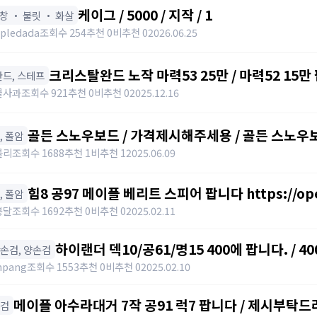
케이그 / 5000 / 지작 / 1
표창 ・ 불릿 ・ 화살
pledada
조회수 254
추천 0
비추천 0
2026.06.25
크리스탈완드 노작 마력53 25만 / 마력52 15만 팝니
️ 완드, 스테프
https://open.kakao.com/o/sdHYKEcg
콜사과
조회수 921
추천 0
비추천 0
2025.12.16
골든 스노우보드 / 가격제시해주세용 / 골든 스노우보드
창, 폴암
awwy3820@naver.com
를리
조회수 1688
추천 1
비추천 1
2025.06.09
힘8 공97 메이플 베리트 스피어 팝니다 https://open.
창, 폴암
봉달
조회수 1692
추천 0
비추천 0
2025.02.11
하이랜더 덱10/공61/명15 400에 팝니다. / 40
한손검, 양손검
npang
조회수 1553
추천 0
비추천 0
2025.02.10
메이플 아수라대거 7작 공91 럭7 팝니다 / 제시부탁드
단검