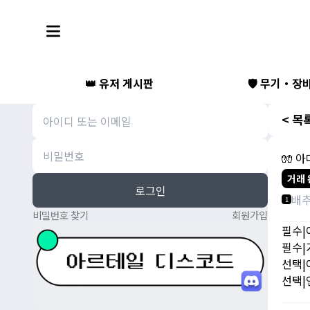
👑 유저 게시판
🛡️ 무기・장
< 목
🧤 아
거래 
로그인
배
1
비밀번호 찾기
회원가입
필수|
필수|
선택|
선택|