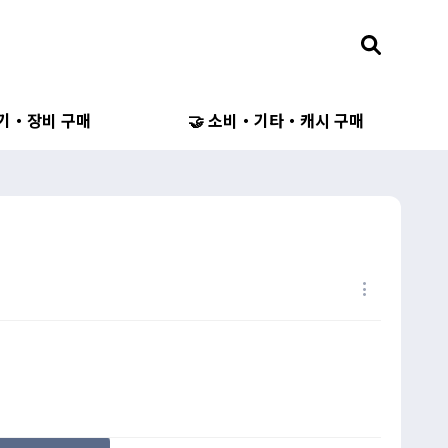
무기・장비 구매
🤝 소비・기타・캐시 구매