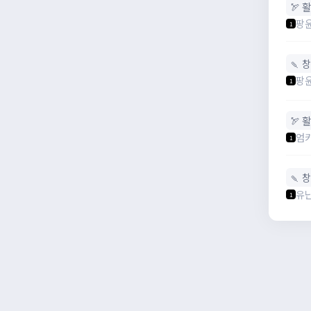
🏹 활
팡
1
🍡 
팡
1
🏹 활
엄
1
🍡 
유
1