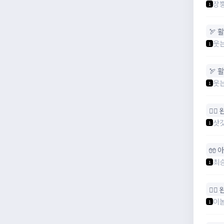
장
1
🏹 활
웃
1
🏹 활
웃
1
🧙‍♀
삿
1
🧤 
최
1
🧙‍♀
이
1