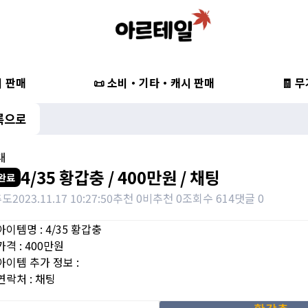
비 판매
📜 소비・기타・캐시 판매
🧾 
록으로
대
4/35 황갑충 / 400만원 / 채팅
완료
추도
2023.11.17 10:27:50
추천 0
비추천 0
조회수 614
댓글 0
아이템명 : 4/35 황갑충
가격 : 400만원
아이템 추가 정보 :
연락처 : 채팅