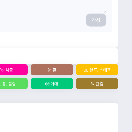
작성
💘 석궁
🏹 활
🧙‍♀️ 완드, 스테프
 창, 폴암
🧤 아대
🔪 단검