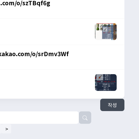
o.com/o/szTBqf6g
kakao.com/o/srDmv3Wf
작성
>