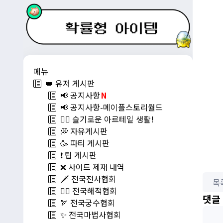
메뉴
👑 유저 게시판
📢 공지사항
N
📢 공지사항-메이플스토리월드
💁‍♂ 슬기로운 아르테일 생활!
💭 자유게시판
🥳 파티 게시판
❗️ 팁 게시판
❌ 사이트 제재 내역
🗡️ 전국전사협회
목
🏴‍☠️ 전국해적협회
댓글
🏹 전국궁수협회
✨ 전국마법사협회