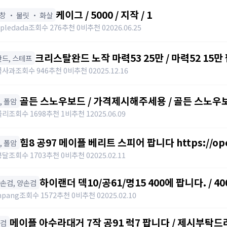
케이그 / 5000 / 지작 / 1
표창 ・ 불릿 ・ 화살
pledada
조회수 276
추천 0
비추천 0
2026.06.25
크리스탈완드 노작 마력53 25만 / 마력52 15만 팝니
️ 완드, 스테프
https://open.kakao.com/o/sdHYKEcg
콜사과
조회수 946
추천 0
비추천 0
2025.12.16
골든 스노우보드 / 가격제시해주세용 / 골든 스노우보드
창, 폴암
awwy3820@naver.com
를리
조회수 1698
추천 1
비추천 1
2025.06.09
힘8 공97 메이플 베리트 스피어 팝니다 https://open.
창, 폴암
봉달
조회수 1703
추천 0
비추천 0
2025.02.11
하이랜더 덱10/공61/명15 400에 팝니다. / 40
한손검, 양손검
npang
조회수 1572
추천 0
비추천 0
2025.02.10
메이플 아수라대거 7작 공91 럭7 팝니다 / 제시부탁드
단검