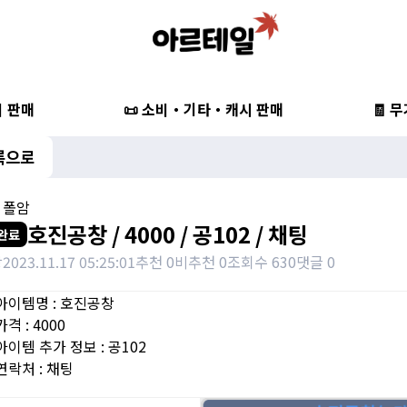
비 판매
📜 소비・기타・캐시 판매
🧾 
록으로
, 폴암
호진공창 / 4000 / 공102 / 채팅
완료
장
2023.11.17 05:25:01
추천 0
비추천 0
조회수 630
댓글 0
아이템명 : 호진공창
격 : 4000
아이템 추가 정보 : 공102
연락처 : 채팅