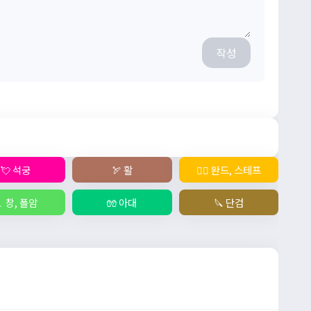
작성
💘 석궁
🏹 활
🧙‍♀️ 완드, 스테프
 창, 폴암
🧤 아대
🔪 단검