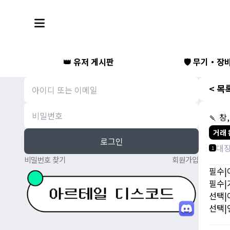
👑 유저 게시판
🛡️ 무기・장
< 목
🍡 창
거래 
로그인
대
1
비밀번호 찾기
회원가입
필수|
필수|가
선택|
선택|