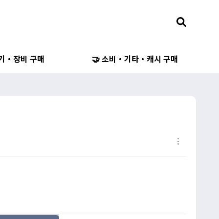
무기・장비 구매
🤝 소비・기타・캐시 구매