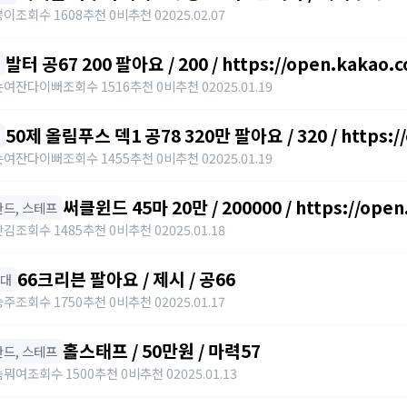
뿡이
조회수 1608
추천 0
비추천 0
2025.02.07
발터 공67 200 팔아요 / 200 / https://open.kakao.
는여잔다이뻐
조회수 1516
추천 0
비추천 0
2025.01.19
50제 올림푸스 덱1 공78 320만 팔아요 / 320 / https:/
는여잔다이뻐
조회수 1455
추천 0
비추천 0
2025.01.19
써클윈드 45마 20만 / 200000 / https://ope
️ 완드, 스테프
갓김
조회수 1485
추천 0
비추천 0
2025.01.18
66크리븐 팔아요 / 제시 / 공66
아대
승주
조회수 1750
추천 0
비추천 0
2025.01.17
홀스태프 / 50만원 / 마력57
️ 완드, 스테프
놈뭐여
조회수 1500
추천 0
비추천 0
2025.01.13