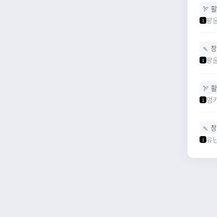
🏹 활
팡
1
🍡 
팡
1
🏹 활
엄
1
🍡 
유
1