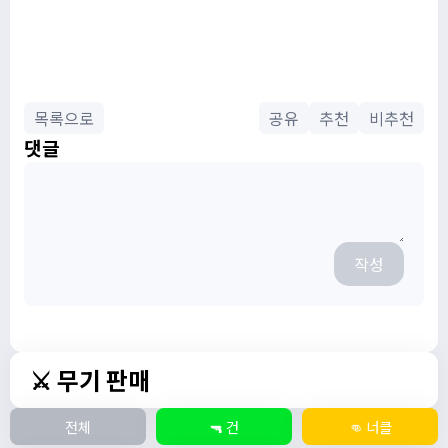
목록으로
공유
추천
비추천
댓글
작성
⚔️ 무기 판매
전체
🔫 건
👊 너클