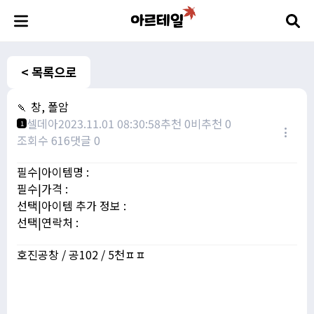
< 목록으로
🍡 창, 폴암
셀데아
2023.11.01 08:30:58
추천 0
비추천 0
1
조회수 616
댓글 0
필수|아이템명 :
필수|가격 :
선택|아이템 추가 정보 :
선택|연락처 :
호진공창 / 공102 / 5천ㅍㅍ