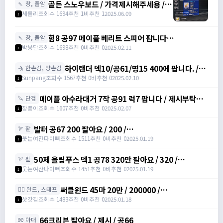
골든 스노우보드 / 가격제시해주세용 / 골
🍡 창, 폴암
든 스노우보드 3강 STR3 공격력60 /
세를리
조회수 1694
추천 1
비추천 1
2025.06.09
1
awwy3820@naver.com
힘8 공97 메이플 베리트 스피어 팝니다
🍡 창, 폴암
https://open.kakao.com/o/gZBfyJ6f /
박봉달
조회수 1698
추천 0
비추천 0
2025.02.11
1
1950
하이랜더 덱10/공61/명15 400에 팝니다. /
🤺 한손검, 양손검
4000000
Sunpang
조회수 1567
추천 0
비추천 0
2025.02.10
1
메이플 아수라대거 7작 공91 럭7 팝니다 / 제시부탁드
🔪 단검
려요 / 아수라대거
장뿡이
조회수 1607
추천 0
비추천 0
2025.02.07
1
발터 공67 200 팔아요 / 200 /
🏹 활
https://open.kakao.com/o/sudvnjbh
웃는여잔다이뻐
조회수 1511
추천 0
비추천 0
2025.01.19
1
50제 올림푸스 덱1 공78 320만 팔아요 / 320 /
🏹 활
https://open.kakao.com/o/sudvnjbh
웃는여잔다이뻐
조회수 1451
추천 0
비추천 0
2025.01.19
1
써클윈드 45마 20만 / 200000 /
🧙‍♀️ 완드, 스테프
https://open.kakao.com/o/sqsdWdbh
삿갓김
조회수 1483
추천 0
비추천 0
2025.01.18
1
66크리븐 팔아요 / 제시 / 공66
🧤 아대