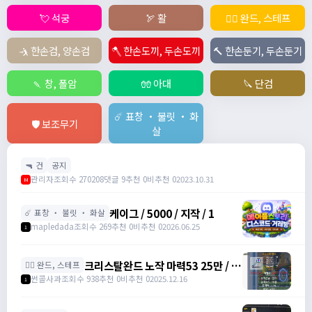
💘 석궁
🏹 활
🧙‍♀️ 완드, 스테프
🤺 한손검, 양손검
🪓 한손도끼, 두손도끼
🔨 한손둔기, 두손둔기
🍡 창, 폴암
🧤 아대
🔪 단검
☄️ 표창 ・ 불릿 ・ 화
🛡️ 보조무기
살
🔫 건
공지
관리자
조회수 270208
댓글 9
추천 0
비추천 0
2023.10.31
M
케이그 / 5000 / 지작 / 1
☄️ 표창 ・ 불릿 ・ 화살
mapledada
조회수 269
추천 0
비추천 0
2026.06.25
1
크리스탈완드 노작 마력53 25만 / 마
🧙‍♀️ 완드, 스테프
력52 15만 팝니다 / 250000 / 마력
썬콜사과
조회수 938
추천 0
비추천 0
2025.12.16
1
53, 마력52 /
https://open.kakao.com/o/sdHYKEcg