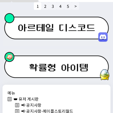
1
2
3
4
5
>
메뉴
👑 유저 게시판
📢 공지사항
📢 공지사항-메이플스토리월드