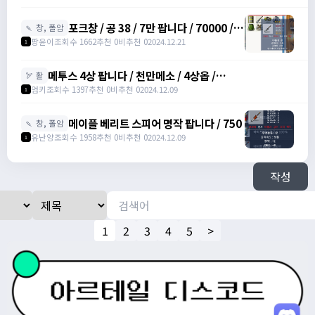
포크창 / 공 38 / 7만 팝니다 / 70000 /
🍡 창, 폴암
포크 창 /
팡윤이
조회수 1662
추천 0
비추천 0
2024.12.21
1
https://open.kakao.com/o/szTBqf6g
메투스 4상 팝니다 / 천만메소 / 4상옵 /
🏹 활
https://open.kakao.com/o/srDmv3Wf
엄키
조회수 1397
추천 0
비추천 0
2024.12.09
1
메이플 베리트 스피어 명작 팝니다 / 750
🍡 창, 폴암
유난양
조회수 1958
추천 0
비추천 0
2024.12.09
1
작성
1
2
3
4
5
>