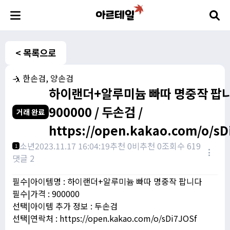
< 목록으로
🤺 한손검, 양손검
하이랜더+알루미늄 빠따 명중작 팝니
900000 / 두손검 /
거래 완료
https://open.kakao.com/o/sD
소년
2023.11.17 16:04:19
추천 0
비추천 0
조회수 619
1
댓글 2
필수|아이템명 : 하이랜더+알루미늄 빠따 명중작 팝니다
필수|가격 : 900000
선택|아이템 추가 정보 : 두손검
선택|연락처 : https://open.kakao.com/o/sDi7JOSf