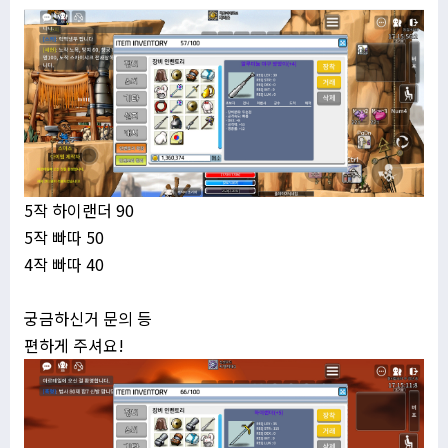
5작 하이랜더 90
5작 빠따 50
4작 빠따 40
궁금하신거 문의 등
편하게 주셔요!