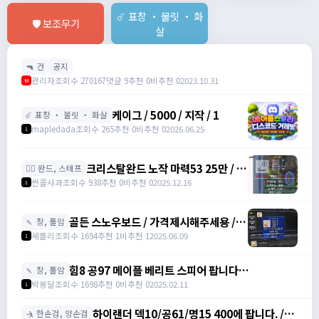
☄️ 표창 ・ 불릿 ・ 화
🛡️ 보조무기
살
🔫 건
공지
관리자
조회수 270167
댓글 9
추천 0
비추천 0
2023.10.31
M
케이그 / 5000 / 지작 / 1
☄️ 표창 ・ 불릿 ・ 화살
mapledada
조회수 265
추천 0
비추천 0
2026.06.25
1
크리스탈완드 노작 마력53 25만 / 마
🧙‍♀️ 완드, 스테프
력52 15만 팝니다 / 250000 / 마력
썬콜사과
조회수 938
추천 0
비추천 0
2025.12.16
1
53, 마력52 /
https://open.kakao.com/o/sdHYKEcg
골든 스노우보드 / 가격제시해주세용 / 골
🍡 창, 폴암
든 스노우보드 3강 STR3 공격력60 /
세를리
조회수 1694
추천 1
비추천 1
2025.06.09
1
awwy3820@naver.com
힘8 공97 메이플 베리트 스피어 팝니다
🍡 창, 폴암
https://open.kakao.com/o/gZBfyJ6f /
박봉달
조회수 1698
추천 0
비추천 0
2025.02.11
1
1950
하이랜더 덱10/공61/명15 400에 팝니다. /
🤺 한손검, 양손검