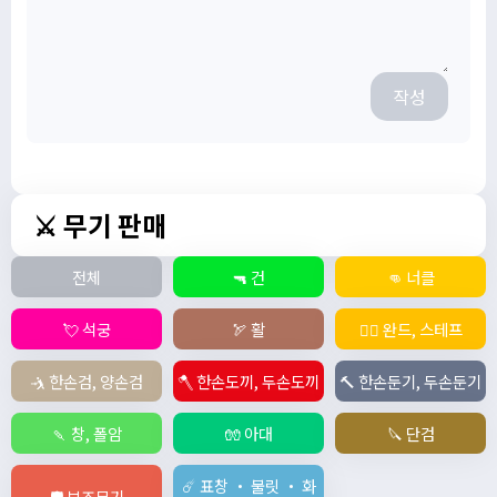
작성
⚔️ 무기 판매
전체
🔫 건
👊 너클
💘 석궁
🏹 활
🧙‍♀️ 완드, 스테프
🤺 한손검, 양손검
🪓 한손도끼, 두손도끼
🔨 한손둔기, 두손둔기
🍡 창, 폴암
🧤 아대
🔪 단검
☄️ 표창 ・ 불릿 ・ 화
🛡️ 보조무기