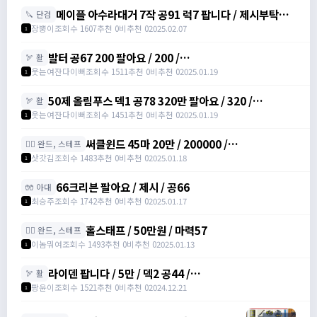
메이플 아수라대거 7작 공91 럭7 팝니다 / 제시부탁드
🔪 단검
려요 / 아수라대거
장뿡이
조회수 1607
추천 0
비추천 0
2025.02.07
1
발터 공67 200 팔아요 / 200 /
🏹 활
https://open.kakao.com/o/sudvnjbh
웃는여잔다이뻐
조회수 1511
추천 0
비추천 0
2025.01.19
1
50제 올림푸스 덱1 공78 320만 팔아요 / 320 /
🏹 활
https://open.kakao.com/o/sudvnjbh
웃는여잔다이뻐
조회수 1451
추천 0
비추천 0
2025.01.19
1
써클윈드 45마 20만 / 200000 /
🧙‍♀️ 완드, 스테프
https://open.kakao.com/o/sqsdWdbh
삿갓김
조회수 1483
추천 0
비추천 0
2025.01.18
1
66크리븐 팔아요 / 제시 / 공66
🧤 아대
최승주
조회수 1742
추천 0
비추천 0
2025.01.17
1
홀스태프 / 50만원 / 마력57
🧙‍♀️ 완드, 스테프
이놈뭐여
조회수 1493
추천 0
비추천 0
2025.01.13
1
라이덴 팝니다 / 5만 / 덱2 공44 /
🏹 활
https://open.kakao.com/o/szTBqf6g
팡윤이
조회수 1521
추천 0
비추천 0
2024.12.21
1