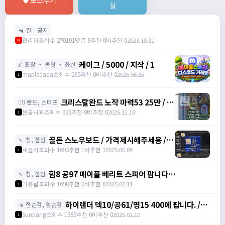
살
🔫 건
공지
관리자
조회수 270101
댓글 9
추천 0
비추천 0
2023.10.31
M
케이그 / 5000 / 지작 / 1
☄️ 표창 ・ 불릿 ・ 화살
mapledada
조회수 265
추천 0
비추천 0
2026.06.25
1
크리스탈완드 노작 마력53 25만 / 마
🧙‍♀️ 완드, 스테프
력52 15만 팝니다 / 250000 / 마력
썬콜사과
조회수 936
추천 0
비추천 0
2025.12.16
1
53, 마력52 /
https://open.kakao.com/o/sdHYKEcg
골든 스노우보드 / 가격제시해주세용 / 골
🍡 창, 폴암
든 스노우보드 3강 STR3 공격력60 /
세를리
조회수 1693
추천 1
비추천 1
2025.06.09
1
awwy3820@naver.com
힘8 공97 메이플 베리트 스피어 팝니다
🍡 창, 폴암
https://open.kakao.com/o/gZBfyJ6f /
박봉달
조회수 1698
추천 0
비추천 0
2025.02.11
1
1950
하이랜더 덱10/공61/명15 400에 팝니다. /
🤺 한손검, 양손검
4000000
Sunpang
조회수 1565
추천 0
비추천 0
2025.02.10
1