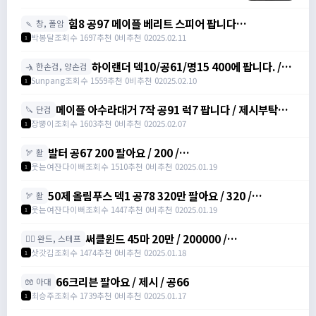
awwy3820@naver.com
힘8 공97 메이플 베리트 스피어 팝니다
🍡 창, 폴암
https://open.kakao.com/o/gZBfyJ6f /
박봉달
조회수 1697
추천 0
비추천 0
2025.02.11
1
1950
하이랜더 덱10/공61/명15 400에 팝니다. /
🤺 한손검, 양손검
4000000
Sunpang
조회수 1559
추천 0
비추천 0
2025.02.10
1
메이플 아수라대거 7작 공91 럭7 팝니다 / 제시부탁드
🔪 단검
려요 / 아수라대거
장뿡이
조회수 1603
추천 0
비추천 0
2025.02.07
1
발터 공67 200 팔아요 / 200 /
🏹 활
https://open.kakao.com/o/sudvnjbh
웃는여잔다이뻐
조회수 1510
추천 0
비추천 0
2025.01.19
1
50제 올림푸스 덱1 공78 320만 팔아요 / 320 /
🏹 활
https://open.kakao.com/o/sudvnjbh
웃는여잔다이뻐
조회수 1447
추천 0
비추천 0
2025.01.19
1
써클윈드 45마 20만 / 200000 /
🧙‍♀️ 완드, 스테프
https://open.kakao.com/o/sqsdWdbh
삿갓김
조회수 1474
추천 0
비추천 0
2025.01.18
1
66크리븐 팔아요 / 제시 / 공66
🧤 아대
최승주
조회수 1739
추천 0
비추천 0
2025.01.17
1