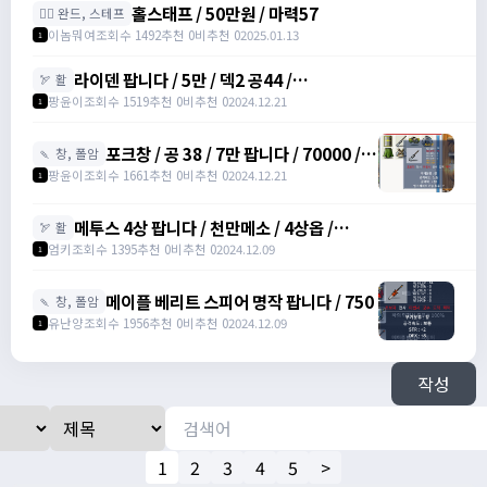
홀스태프 / 50만원 / 마력57
🧙‍♀️ 완드, 스테프
이놈뭐여
조회수 1492
추천 0
비추천 0
2025.01.13
1
라이덴 팝니다 / 5만 / 덱2 공44 /
🏹 활
https://open.kakao.com/o/szTBqf6g
팡윤이
조회수 1519
추천 0
비추천 0
2024.12.21
1
포크창 / 공 38 / 7만 팝니다 / 70000 /
🍡 창, 폴암
포크 창 /
팡윤이
조회수 1661
추천 0
비추천 0
2024.12.21
1
https://open.kakao.com/o/szTBqf6g
메투스 4상 팝니다 / 천만메소 / 4상옵 /
🏹 활
https://open.kakao.com/o/srDmv3Wf
엄키
조회수 1395
추천 0
비추천 0
2024.12.09
1
메이플 베리트 스피어 명작 팝니다 / 750
🍡 창, 폴암
유난양
조회수 1956
추천 0
비추천 0
2024.12.09
1
작성
1
2
3
4
5
>