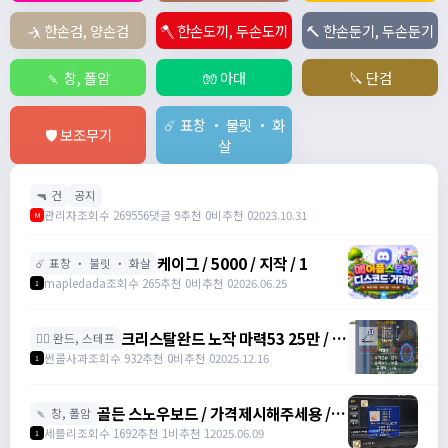
🤺 한손검, 양손검
🪓 한손도끼, 두손도끼
🔨 한손둔기, 두손둔기
🍡 창, 폴암
🧤 아대
🔪 단검
☄️ 표창 ・ 불릿 ・ 화
🛡️ 보조무기
살
🔫 건
공지
관리자
조회수 269556
댓글 9
추천 0
비추천 0
2023.10.31
M
케이그 / 5000 / 지작 / 1
☄️ 표창 ・ 불릿 ・ 화살
mapledada
조회수 265
추천 0
비추천 0
2026.06.25
1
크리스탈완드 노작 마력53 25만 / 마
🧙‍♀️ 완드, 스테프
력52 15만 팝니다 / 250000 / 마력
썬콜사과
조회수 932
추천 0
비추천 0
2025.12.16
1
53, 마력52 /
https://open.kakao.com/o/sdHYKEcg
골든 스노우보드 / 가격제시해주세용 / 골
🍡 창, 폴암
든 스노우보드 3강 STR3 공격력60 /
세를리
조회수 1692
추천 1
비추천 1
2025.06.09
1