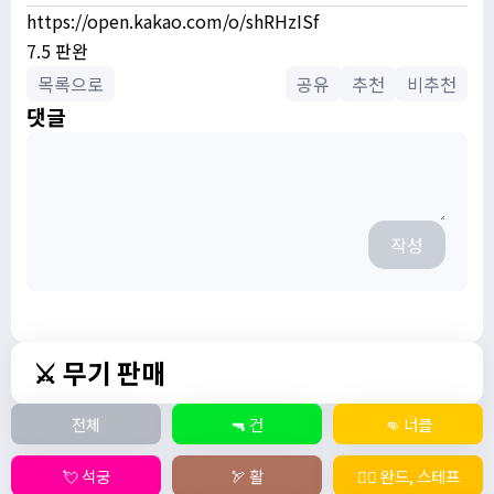
https://open.kakao.com/o/shRHzISf
7.5 판완
목록으로
공유
추천
비추천
댓글
작성
⚔️ 무기 판매
전체
🔫 건
👊 너클
💘 석궁
🏹 활
🧙‍♀️ 완드, 스테프