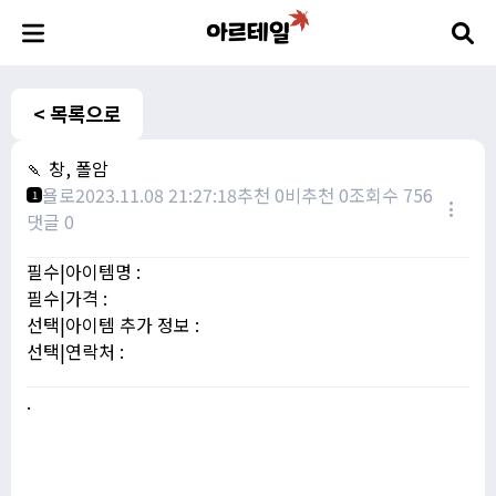
< 목록으로
🍡 창, 폴암
욜로
2023.11.08 21:27:18
추천 0
비추천 0
조회수 756
1
댓글 0
필수|아이템명 :
필수|가격 :
선택|아이템 추가 정보 :
선택|연락처 :
.