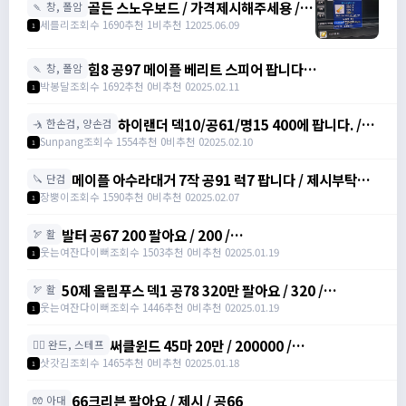
골든 스노우보드 / 가격제시해주세용 / 골
🍡 창, 폴암
든 스노우보드 3강 STR3 공격력60 /
세를리
조회수 1690
추천 1
비추천 1
2025.06.09
1
awwy3820@naver.com
힘8 공97 메이플 베리트 스피어 팝니다
🍡 창, 폴암
https://open.kakao.com/o/gZBfyJ6f /
박봉달
조회수 1692
추천 0
비추천 0
2025.02.11
1
1950
하이랜더 덱10/공61/명15 400에 팝니다. /
🤺 한손검, 양손검
4000000
Sunpang
조회수 1554
추천 0
비추천 0
2025.02.10
1
메이플 아수라대거 7작 공91 럭7 팝니다 / 제시부탁드
🔪 단검
려요 / 아수라대거
장뿡이
조회수 1590
추천 0
비추천 0
2025.02.07
1
발터 공67 200 팔아요 / 200 /
🏹 활
https://open.kakao.com/o/sudvnjbh
웃는여잔다이뻐
조회수 1503
추천 0
비추천 0
2025.01.19
1
50제 올림푸스 덱1 공78 320만 팔아요 / 320 /
🏹 활
https://open.kakao.com/o/sudvnjbh
웃는여잔다이뻐
조회수 1446
추천 0
비추천 0
2025.01.19
1
써클윈드 45마 20만 / 200000 /
🧙‍♀️ 완드, 스테프
https://open.kakao.com/o/sqsdWdbh
삿갓김
조회수 1465
추천 0
비추천 0
2025.01.18
1
66크리븐 팔아요 / 제시 / 공66
🧤 아대