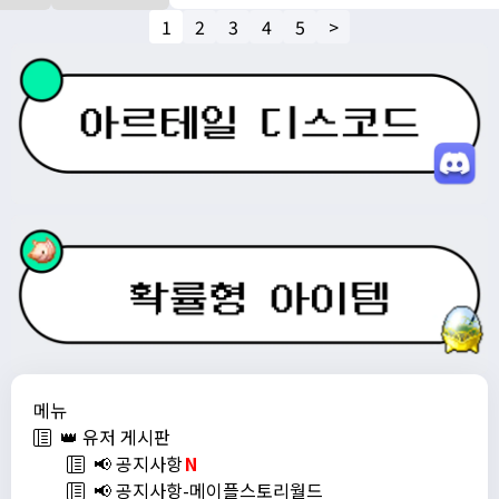
1
2
3
4
5
>
메뉴
👑 유저 게시판
📢 공지사항
N
📢 공지사항-메이플스토리월드