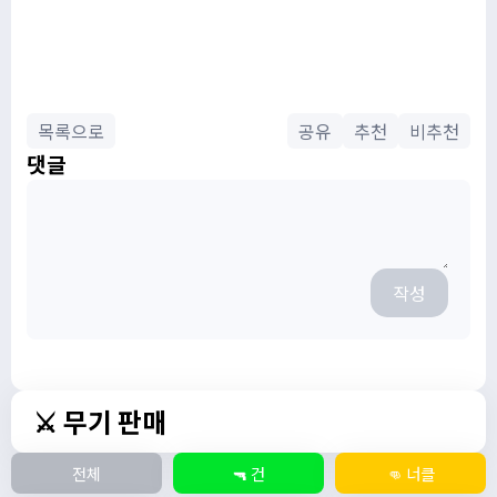
목록으로
공유
추천
비추천
댓글
작성
⚔️ 무기 판매
전체
🔫 건
👊 너클