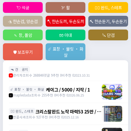
💘 석궁
🏹 활
🧙‍♀️ 완드, 스테프
🤺 한손검, 양손검
🪓 한손도끼, 두손도끼
🔨 한손둔기, 두손둔기
🍡 창, 폴암
🧤 아대
🔪 단검
☄️ 표창 ・ 불릿 ・ 화
🛡️ 보조무기
살
🔫 건
공지
관리자
조회수 268846
댓글 9
추천 0
비추천 0
2023.10.31
M
케이그 / 5000 / 지작 / 1
☄️ 표창 ・ 불릿 ・ 화살
mapledada
조회수 255
추천 0
비추천 0
2026.06.25
1
크리스탈완드 노작 마력53 25만 / 마
🧙‍♀️ 완드, 스테프
력52 15만 팝니다 / 250000 / 마력
썬콜사과
조회수 927
추천 0
비추천 0
2025.12.16
1
53, 마력52 /
https://open.kakao.com/o/sdHYKEcg