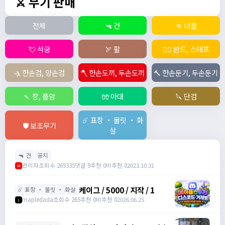
⚔️ 무기 판매
전체
🔫 건
👊 너클
💘 석궁
🏹 활
🧙‍♀️ 완드, 스테프
🤺 한손검, 양손검
🪓 한손도끼, 두손도끼
🔨 한손둔기, 두손둔기
🍡 창, 폴암
🧤 아대
🔪 단검
☄️ 표창 ・ 불릿 ・ 화
🛡️ 보조무기
살
🔫 건
공지
관리자
조회수 269335
댓글 9
추천 0
비추천 0
2023.10.31
M
케이그 / 5000 / 지작 / 1
☄️ 표창 ・ 불릿 ・ 화살
mapledada
조회수 265
추천 0
비추천 0
2026.06.25
1