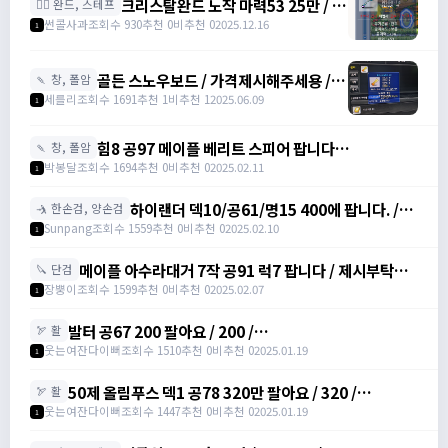
크리스탈완드 노작 마력53 25만 / 마
🧙‍♀️ 완드, 스테프
력52 15만 팝니다 / 250000 / 마력
썬콜사과
조회수 930
추천 0
비추천 0
2025.12.16
1
53, 마력52 /
https://open.kakao.com/o/sdHYKEcg
골든 스노우보드 / 가격제시해주세용 / 골
🍡 창, 폴암
든 스노우보드 3강 STR3 공격력60 /
세를리
조회수 1691
추천 1
비추천 1
2025.06.09
1
awwy3820@naver.com
힘8 공97 메이플 베리트 스피어 팝니다
🍡 창, 폴암
https://open.kakao.com/o/gZBfyJ6f /
박봉달
조회수 1694
추천 0
비추천 0
2025.02.11
1
1950
하이랜더 덱10/공61/명15 400에 팝니다. /
🤺 한손검, 양손검
4000000
Sunpang
조회수 1559
추천 0
비추천 0
2025.02.10
1
메이플 아수라대거 7작 공91 럭7 팝니다 / 제시부탁드
🔪 단검
려요 / 아수라대거
장뿡이
조회수 1599
추천 0
비추천 0
2025.02.07
1
발터 공67 200 팔아요 / 200 /
🏹 활
https://open.kakao.com/o/sudvnjbh
웃는여잔다이뻐
조회수 1510
추천 0
비추천 0
2025.01.19
1
50제 올림푸스 덱1 공78 320만 팔아요 / 320 /
🏹 활
https://open.kakao.com/o/sudvnjbh
웃는여잔다이뻐
조회수 1447
추천 0
비추천 0
2025.01.19
1