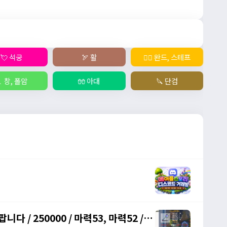
💘 석궁
🏹 활
🧙‍♀️ 완드, 스테프
 창, 폴암
🧤 아대
🔪 단검
다 / 250000 / 마력53, 마력52 /