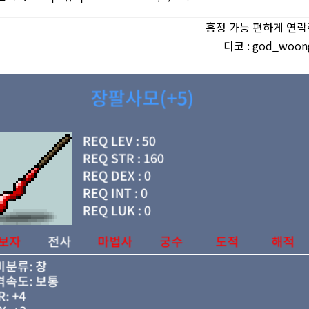
흥정 가능 편하게 연
디코 : god_woon