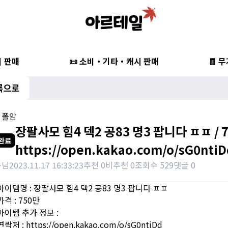
비 판매
📜 소비・기타・캐시 판매
🧾 
록으로
, 폴암
장팔사모 힘4 덱2 공83 명3 팝니다 ㅍㅍ / 7
완료
https://open.kakao.com/o/sG0nti
웅님
2023.11.17 16:33:23
추천 0
비추천 0
조회수 529
댓글 0
아이템명 : 장팔사모 힘4 덱2 공83 명3 팝니다 ㅍㅍ
격 : 750만
아이템 추가 정보 :
락처 : https://open.kakao.com/o/sG0ntiDd