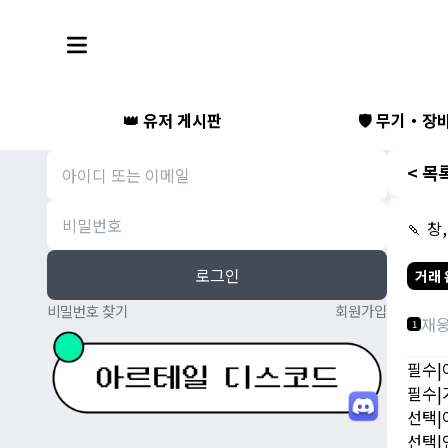
👑 유저 게시판
🛡️ 무기・장
< 목
🍡 창
로그인
거래 
비밀번호 찾기
회원가입
재
1
필수|
필수|가
선택|
선택|연