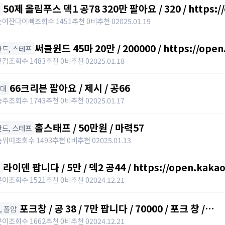
50제 올림푸스 덱1 공78 320만 팔아요 / 320 / https:/
는여잔다이뻐
조회수 1451
추천 0
비추천 0
2025.01.19
써클윈드 45마 20만 / 200000 / https://ope
️ 완드, 스테프
갓김
조회수 1483
추천 0
비추천 0
2025.01.18
66크리븐 팔아요 / 제시 / 공66
아대
승주
조회수 1743
추천 0
비추천 0
2025.01.17
홀스태프 / 50만원 / 마력57
️ 완드, 스테프
놈뭐여
조회수 1493
추천 0
비추천 0
2025.01.13
라이덴 팝니다 / 5만 / 덱2 공44 / https://open.kaka
윤이
조회수 1521
추천 0
비추천 0
2024.12.21
포크창 / 공 38 / 7만 팝니다 / 70000 / 포크 창 /
창, 폴암
https://open.kakao.com/o/szTBqf6g
윤이
조회수 1662
추천 0
비추천 0
2024.12.21