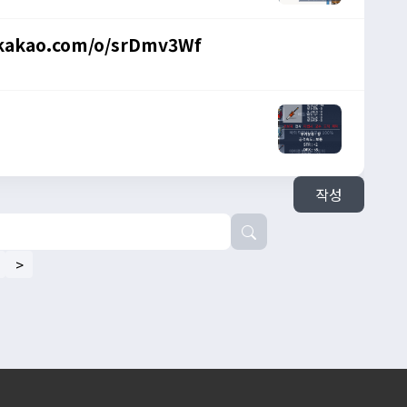
kakao.com/o/srDmv3Wf
작성
>