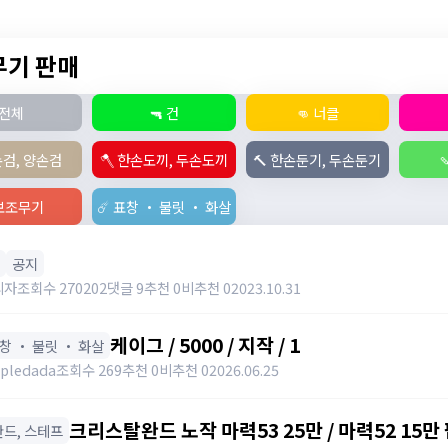
 무기 판매
전체
🔫 건
👊 너클
손검, 양손검
🪓 한손도끼, 두손도끼
🔨 한손둔기, 두손둔기

️ 보조무기
☄️ 표창 ・ 불릿 ・ 화살
공지
리자
조회수 270202
댓글 9
추천 0
비추천 0
2023.10.31
케이그 / 5000 / 지작 / 1
표창 ・ 불릿 ・ 화살
pledada
조회수 269
추천 0
비추천 0
2026.06.25
크리스탈완드 노작 마력53 25만 / 마력52 15만 팝니
️ 완드, 스테프