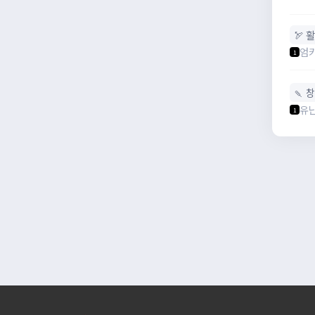
🏹 활
엄
1
🍡 
유
1