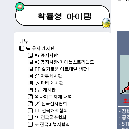
메뉴
👑 유저 게시판
📢 공지사항
📢 공지사항-메이플스토리월드
💁‍♂ 슬기로운 아르테일 생활!
💭 자유게시판
🥳 파티 게시판
❗️ 팁 게시판
❌ 사이트 제재 내역
🗡️ 전국전사협회
🏴‍☠️ 전국해적협회
🏹 전국궁수협회
✨ 전국마법사협회