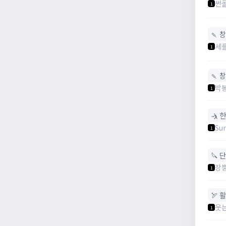
썬
1
🍡 
세
1
🍡 
박
1
🤺 
Su
1
🔪 
장
1
🏹 활
웃
1