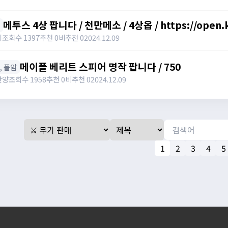
메투스 4상 팝니다 / 천만메소 / 4상옵 / https://open.
키
조회수 1397
추천 0
비추천 0
2024.12.09
메이플 베리트 스피어 명작 팝니다 / 750
창, 폴암
난양
조회수 1958
추천 0
비추천 0
2024.12.09
1
2
3
4
5