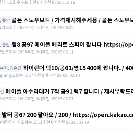
https://open.kakao.com/o/sdHYKEcg
콜사과
조회수 938
추천 0
비추천 0
2025.12.16
골든 스노우보드 / 가격제시해주세용 / 골든 스노우보드
창, 폴암
awwy3820@naver.com
를리
조회수 1694
추천 1
비추천 1
2025.06.09
힘8 공97 메이플 베리트 스피어 팝니다 https://open.
창, 폴암
봉달
조회수 1698
추천 0
비추천 0
2025.02.11
하이랜더 덱10/공61/명15 400에 팝니다. / 40
한손검, 양손검
npang
조회수 1567
추천 0
비추천 0
2025.02.10
메이플 아수라대거 7작 공91 럭7 팝니다 / 제시부탁드
단검
뿡이
조회수 1607
추천 0
비추천 0
2025.02.07
발터 공67 200 팔아요 / 200 / https://open.kakao.
는여잔다이뻐
조회수 1511
추천 0
비추천 0
2025.01.19