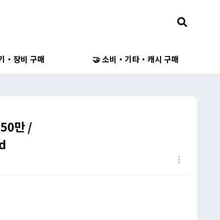
무기・장비 구매
🤝 소비・기타・캐시 구매
50만 /
Dd