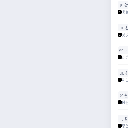
🏹 활
웃
1
🧙‍♀
삿
1
🧤 
최
1
🧙‍♀
이
1
🏹 활
팡
1
🍡 
팡
1