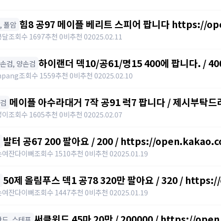
힘8 공97 메이플 베리트 스피어 팝니다 https://open.
창, 폴암
봉달
조회수 1697
추천 0
비추천 0
2025.02.11
하이랜더 덱10/공61/명15 400에 팝니다. / 40
한손검, 양손검
npang
조회수 1559
추천 0
비추천 0
2025.02.10
메이플 아수라대거 7작 공91 럭7 팝니다 / 제시부탁드
단검
뿡이
조회수 1605
추천 0
비추천 0
2025.02.07
발터 공67 200 팔아요 / 200 / https://open.kakao.
는여잔다이뻐
조회수 1510
추천 0
비추천 0
2025.01.19
50제 올림푸스 덱1 공78 320만 팔아요 / 320 / https:/
는여잔다이뻐
조회수 1447
추천 0
비추천 0
2025.01.19
써클윈드 45마 20만 / 200000 / https://ope
️ 완드, 스테프