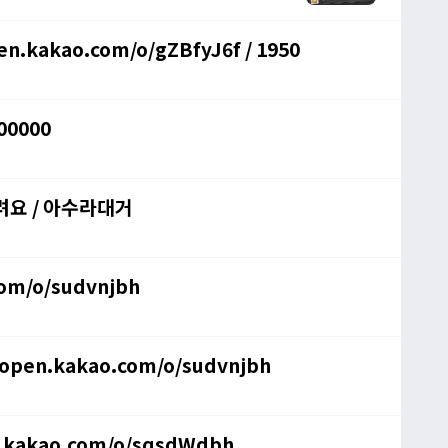
kakao.com/o/gZBfyJ6f / 1950
00000
려요 / 아수라대거
com/o/sudvnjbh
/open.kakao.com/o/sudvnjbh
n.kakao.com/o/sqsdWdbh