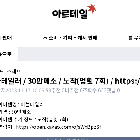
비 판매
📜 소비・기타・캐시 판매
🧾 
록으로
️ 완드, 스테프
테일러 / 30만메소 / 노작(업횟 7회) / https:/
참지
2023.11.17 10:06:59
추천 0
비추천 0
조회수 652
댓글 0
아이템명 : 이블테일러
가격 : 30만메소
아이템 추가 정보 : 노작(업횟 7회)
락처 : https://open.kakao.com/o/sWxBpzSf