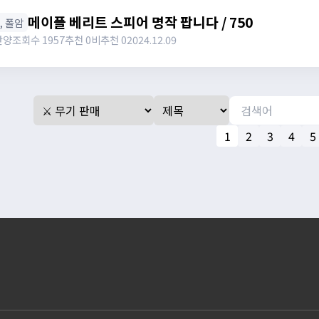
메이플 베리트 스피어 명작 팝니다 / 750
창, 폴암
난양
조회수 1957
추천 0
비추천 0
2024.12.09
1
2
3
4
5