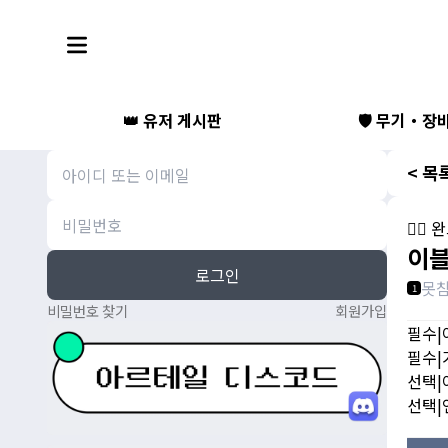
👑 유저 게시판
🛡️ 무기・장
< 목
🧙‍♀
이블
로그인
못
1
비밀번호 찾기
회원가입
필수|
필수|
선택|
선택|연