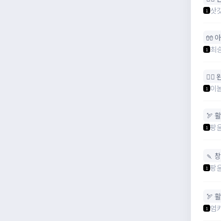
삿
1
🧤 
최
1
🧙‍♀
이
1
🏹 활
팡
1
🍡 
팡
1
🏹 활
엄
1