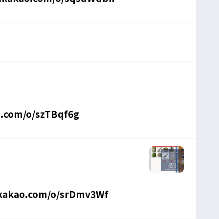
o.com/o/szTBqf6g
kakao.com/o/srDmv3Wf