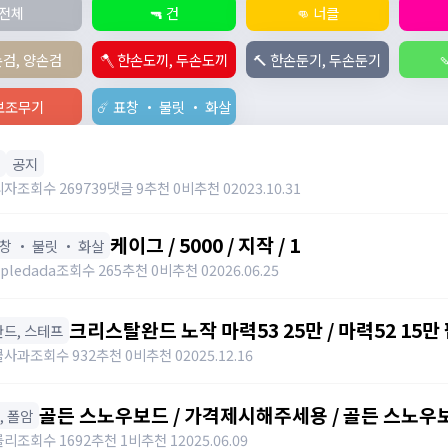
전체
🔫 건
👊 너클
손검, 양손검
🪓 한손도끼, 두손도끼
🔨 한손둔기, 두손둔기

️ 보조무기
☄️ 표창 ・ 불릿 ・ 화살
공지
리자
조회수 269739
댓글 9
추천 0
비추천 0
2023.10.31
케이그 / 5000 / 지작 / 1
표창 ・ 불릿 ・ 화살
pledada
조회수 265
추천 0
비추천 0
2026.06.25
크리스탈완드 노작 마력53 25만 / 마력52 15만 팝니
️ 완드, 스테프
https://open.kakao.com/o/sdHYKEcg
콜사과
조회수 932
추천 0
비추천 0
2025.12.16
골든 스노우보드 / 가격제시해주세용 / 골든 스노우보드
창, 폴암
awwy3820@naver.com
를리
조회수 1692
추천 1
비추천 1
2025.06.09