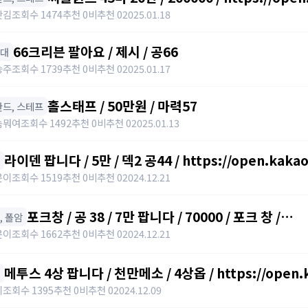
갓김
조회수 1474
추천 0
비추천 0
2025.01.18
66크리븐 팔아요 / 제시 / 공66
아대
승주
조회수 1739
추천 0
비추천 0
2025.01.17
홀스태프 / 50만원 / 마력57
️ 완드, 스테프
놈뭐여
조회수 1492
추천 0
비추천 0
2025.01.13
라이덴 팝니다 / 5만 / 덱2 공44 / https://open.kaka
윤이
조회수 1519
추천 0
비추천 0
2024.12.21
포크창 / 공 38 / 7만 팝니다 / 70000 / 포크 창 /
창, 폴암
https://open.kakao.com/o/szTBqf6g
윤이
조회수 1662
추천 0
비추천 0
2024.12.21
메투스 4상 팝니다 / 천만메소 / 4상옵 / https://open.
키
조회수 1395
추천 0
비추천 0
2024.12.09