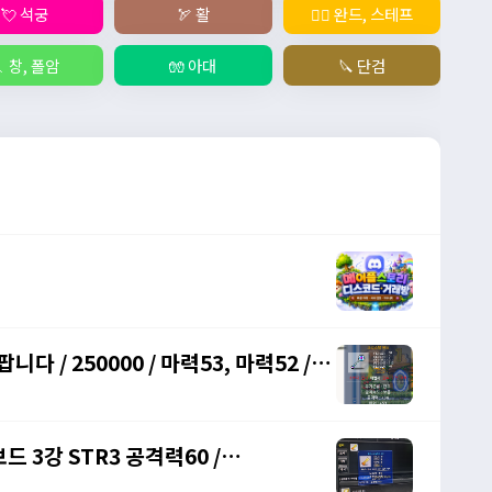
💘 석궁
🏹 활
🧙‍♀️ 완드, 스테프
 창, 폴암
🧤 아대
🔪 단검
다 / 250000 / 마력53, 마력52 /
 3강 STR3 공격력60 /