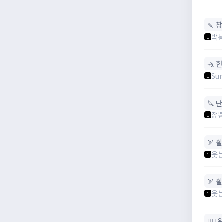
🍡 
박
1
🤺 
Su
1
🔪 
장
1
🏹 활
웃
1
🏹 활
웃
1
🧙‍♀