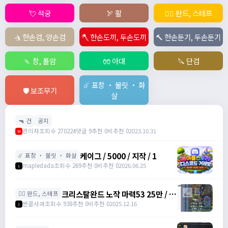
💘 석궁
🏹 활
🧙‍♀️ 완드, 스테프
🤺 한손검, 양손검
🪓 한손도끼, 두손도끼
🔨 한손둔기, 두손둔기
🍡 창, 폴암
🧤 아대
🔪 단검
☄️ 표창 ・ 불릿 ・ 화
🛡️ 보조무기
살
🔫 건
공지
관리자
조회수 270224
댓글 9
추천 0
비추천 0
2023.10.31
M
케이그 / 5000 / 지작 / 1
☄️ 표창 ・ 불릿 ・ 화살
mapledada
조회수 269
추천 0
비추천 0
2026.06.25
1
크리스탈완드 노작 마력53 25만 / 마
🧙‍♀️ 완드, 스테프
력52 15만 팝니다 / 250000 / 마력
썬콜사과
조회수 938
추천 0
비추천 0
2025.12.16
1
53, 마력52 /
https://open.kakao.com/o/sdHYKEcg