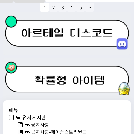
1
2
3
4
5
>
메뉴
👑 유저 게시판
📢 공지사항
📢 공지사항-메이플스토리월드