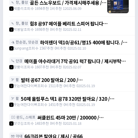
골든 스노우보드 / 가격제시해주세용 / 골
🍡 창, 폴암
든 스노우보드 3강 STR3 공격력60 /
세를리
조회수 1694
추천 1
비추천 1
2025.06.09
1
awwy3820@naver.com
힘8 공97 메이플 베리트 스피어 팝니다
🍡 창, 폴암
https://open.kakao.com/o/gZBfyJ6f /
박봉달
조회수 1698
추천 0
비추천 0
2025.02.11
1
1950
하이랜더 덱10/공61/명15 400에 팝니다. /
🤺 한손검, 양손검
4000000
Sunpang
조회수 1567
추천 0
비추천 0
2025.02.10
1
메이플 아수라대거 7작 공91 럭7 팝니다 / 제시부탁드
🔪 단검
려요 / 아수라대거
장뿡이
조회수 1607
추천 0
비추천 0
2025.02.07
1
발터 공67 200 팔아요 / 200 /
🏹 활
https://open.kakao.com/o/sudvnjbh
웃는여잔다이뻐
조회수 1511
추천 0
비추천 0
2025.01.19
1
50제 올림푸스 덱1 공78 320만 팔아요 / 320 /
🏹 활
https://open.kakao.com/o/sudvnjbh
웃는여잔다이뻐
조회수 1451
추천 0
비추천 0
2025.01.19
1
써클윈드 45마 20만 / 200000 /
🧙‍♀️ 완드, 스테프
https://open.kakao.com/o/sqsdWdbh
삿갓김
조회수 1483
추천 0
비추천 0
2025.01.18
1
66크리븐 팔아요 / 제시 / 공66
🧤 아대