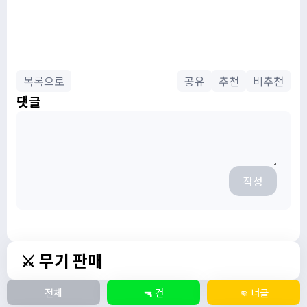
목록으로
공유
추천
비추천
댓글
작성
⚔️ 무기 판매
전체
🔫 건
👊 너클