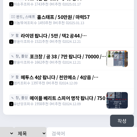
최승주
조회수 1743
추천 0
비추천 0
2025.01.17
1
홀스태프 / 50만원 / 마력57
🧙‍♀️ 완드, 스테프
이놈뭐여
조회수 1493
추천 0
비추천 0
2025.01.13
1
라이덴 팝니다 / 5만 / 덱2 공44 /
🏹 활
https://open.kakao.com/o/szTBqf6g
팡윤이
조회수 1521
추천 0
비추천 0
2024.12.21
1
포크창 / 공 38 / 7만 팝니다 / 70000 /
🍡 창, 폴암
포크 창 /
팡윤이
조회수 1662
추천 0
비추천 0
2024.12.21
1
https://open.kakao.com/o/szTBqf6g
메투스 4상 팝니다 / 천만메소 / 4상옵 /
🏹 활
https://open.kakao.com/o/srDmv3Wf
엄키
조회수 1397
추천 0
비추천 0
2024.12.09
1
메이플 베리트 스피어 명작 팝니다 / 750
🍡 창, 폴암
유난양
조회수 1958
추천 0
비추천 0
2024.12.09
1
작성