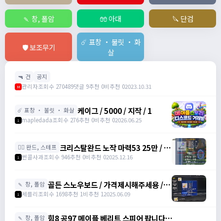
🍡 창, 폴암
🧤 아대
🔪 단검
☄️ 표창 ・ 불릿 ・ 화
🛡️ 보조무기
살
🔫 건
공지
관리자
조회수 270489
댓글 9
추천 0
비추천 0
2023.10.31
M
케이그 / 5000 / 지작 / 1
☄️ 표창 ・ 불릿 ・ 화살
mapledada
조회수 276
추천 0
비추천 0
2026.06.25
1
크리스탈완드 노작 마력53 25만 / 마
🧙‍♀️ 완드, 스테프
력52 15만 팝니다 / 250000 / 마력
썬콜사과
조회수 946
추천 0
비추천 0
2025.12.16
1
53, 마력52 /
https://open.kakao.com/o/sdHYKEcg
골든 스노우보드 / 가격제시해주세용 / 골
🍡 창, 폴암
든 스노우보드 3강 STR3 공격력60 /
세를리
조회수 1698
추천 1
비추천 1
2025.06.09
1
awwy3820@naver.com
힘8 공97 메이플 베리트 스피어 팝니다
🍡 창, 폴암