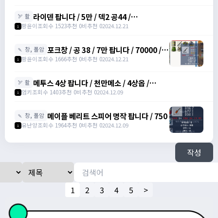
라이덴 팝니다 / 5만 / 덱2 공44 /
🏹 활
https://open.kakao.com/o/szTBqf6g
팡윤이
조회수 1523
추천 0
비추천 0
2024.12.21
1
포크창 / 공 38 / 7만 팝니다 / 70000 /
🍡 창, 폴암
포크 창 /
팡윤이
조회수 1666
추천 0
비추천 0
2024.12.21
1
https://open.kakao.com/o/szTBqf6g
메투스 4상 팝니다 / 천만메소 / 4상옵 /
🏹 활
https://open.kakao.com/o/srDmv3Wf
엄키
조회수 1403
추천 0
비추천 0
2024.12.09
1
메이플 베리트 스피어 명작 팝니다 / 750
🍡 창, 폴암
유난양
조회수 1964
추천 0
비추천 0
2024.12.09
1
작성
1
2
3
4
5
>