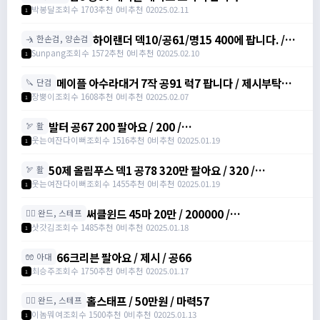
https://open.kakao.com/o/gZBfyJ6f /
박봉달
조회수 1703
추천 0
비추천 0
2025.02.11
1
1950
하이랜더 덱10/공61/명15 400에 팝니다. /
🤺 한손검, 양손검
4000000
Sunpang
조회수 1572
추천 0
비추천 0
2025.02.10
1
메이플 아수라대거 7작 공91 럭7 팝니다 / 제시부탁드
🔪 단검
려요 / 아수라대거
장뿡이
조회수 1608
추천 0
비추천 0
2025.02.07
1
발터 공67 200 팔아요 / 200 /
🏹 활
https://open.kakao.com/o/sudvnjbh
웃는여잔다이뻐
조회수 1516
추천 0
비추천 0
2025.01.19
1
50제 올림푸스 덱1 공78 320만 팔아요 / 320 /
🏹 활
https://open.kakao.com/o/sudvnjbh
웃는여잔다이뻐
조회수 1455
추천 0
비추천 0
2025.01.19
1
써클윈드 45마 20만 / 200000 /
🧙‍♀️ 완드, 스테프
https://open.kakao.com/o/sqsdWdbh
삿갓김
조회수 1485
추천 0
비추천 0
2025.01.18
1
66크리븐 팔아요 / 제시 / 공66
🧤 아대
최승주
조회수 1750
추천 0
비추천 0
2025.01.17
1
홀스태프 / 50만원 / 마력57
🧙‍♀️ 완드, 스테프
이놈뭐여
조회수 1500
추천 0
비추천 0
2025.01.13
1