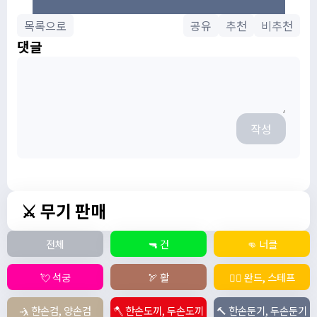
목록으로
공유
추천
비추천
댓글
작성
⚔️ 무기 판매
전체
🔫 건
👊 너클
💘 석궁
🏹 활
🧙‍♀️ 완드, 스테프
🤺 한손검, 양손검
🪓 한손도끼, 두손도끼
🔨 한손둔기, 두손둔기