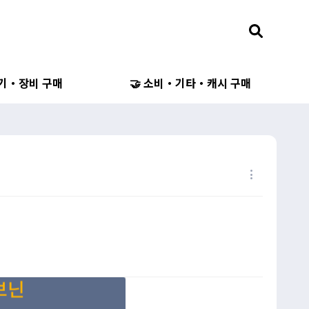
무기・장비 구매
🤝 소비・기타・캐시 구매