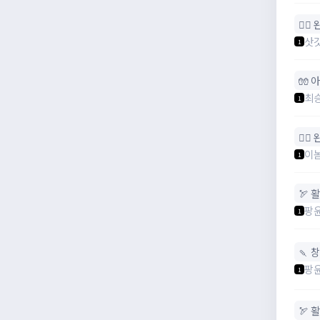
🧙‍♀
삿
1
🧤 
최
1
🧙‍♀
이
1
🏹 활
팡
1
🍡 
팡
1
🏹 활