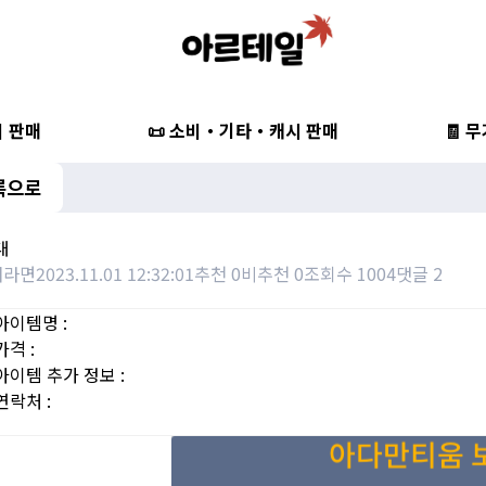
비 판매
📜 소비・기타・캐시 판매
🧾 
록으로
대
깨라면
2023.11.01 12:32:01
추천 0
비추천 0
조회수 1004
댓글 2
아이템명 :
가격 :
아이템 추가 정보 :
연락처 :