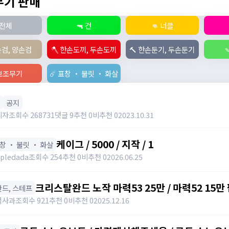
 무기 판매
전체
🔫 건
👊 너클
손검, 양손검
🪓 한손도끼, 두손도끼
🔨 한손둔기, 두손둔기

️ 보조무기
☄️ 표창 ・ 불릿 ・ 화살
공지
리자
조회수 268731
댓글 9
추천 0
비추천 0
2023.10.31
케이그 / 5000 / 지작 / 1
표창 ・ 불릿 ・ 화살
pledada
조회수 254
추천 0
비추천 0
2026.06.25
크리스탈완드 노작 마력53 25만 / 마력52 15만 팝니
️ 완드, 스테프
https://open.kakao.com/o/sdHYKEcg
콜사과
조회수 921
추천 0
비추천 0
2025.12.16