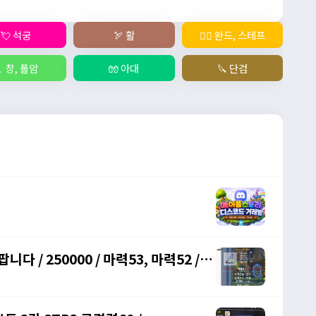
💘 석궁
🏹 활
🧙‍♀️ 완드, 스테프
 창, 폴암
🧤 아대
🔪 단검
다 / 250000 / 마력53, 마력52 /