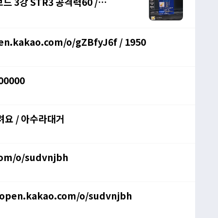
 3강 STR3 공격력60 /
kakao.com/o/gZBfyJ6f / 1950
00000
려요 / 아수라대거
com/o/sudvnjbh
/open.kakao.com/o/sudvnjbh