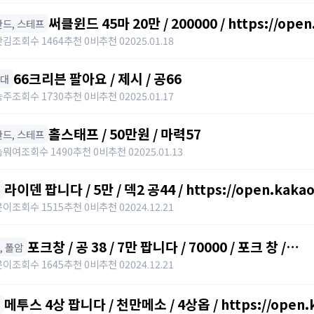
써클윈드 45마 20만 / 200000 / https://ope
️ 완드, 스테프
갓김
조회수 1464
추천 0
비추천 0
2025.01.18
66크리븐 팔아요 / 제시 / 공66
아대
승주
조회수 1730
추천 0
비추천 0
2025.01.17
홀스태프 / 50만원 / 마력57
️ 완드, 스테프
놈뭐여
조회수 1490
추천 0
비추천 0
2025.01.13
라이덴 팝니다 / 5만 / 덱2 공44 / https://open.kaka
윤이
조회수 1515
추천 0
비추천 0
2024.12.21
포크창 / 공 38 / 7만 팝니다 / 70000 / 포크 창 /
창, 폴암
https://open.kakao.com/o/szTBqf6g
윤이
조회수 1645
추천 0
비추천 0
2024.12.21
메투스 4상 팝니다 / 천만메소 / 4상옵 / https://open.