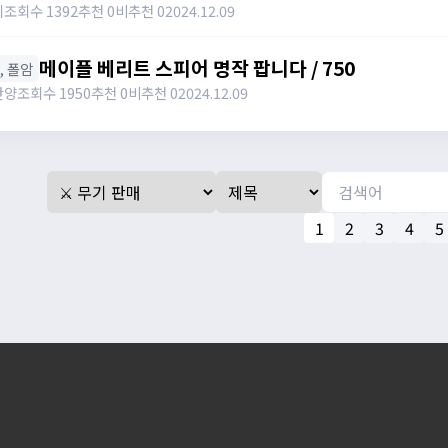
키
조회수 1392
추천 0
비추천 0
2024.12.09
메이플 베리트 스피어 명작 팝니다 / 750
창, 폴암
난양
조회수 1950
추천 0
비추천 0
2024.12.09
1
2
3
4
5