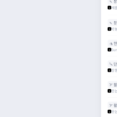
🍡 
세
1
🍡 
박
1
🤺 
Su
1
🔪 
장
1
🏹 활
웃
1
🏹 활
웃
1