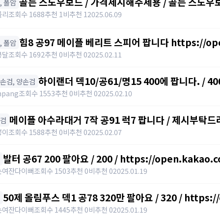
골든 스노우보드 / 가격제시해주세용 / 골든 스노우보드
창, 폴암
awwy3820@naver.com
를리
조회수 1688
추천 1
비추천 1
2025.06.09
힘8 공97 메이플 베리트 스피어 팝니다 https://open.
창, 폴암
봉달
조회수 1692
추천 0
비추천 0
2025.02.11
하이랜더 덱10/공61/명15 400에 팝니다. / 40
한손검, 양손검
npang
조회수 1553
추천 0
비추천 0
2025.02.10
메이플 아수라대거 7작 공91 럭7 팝니다 / 제시부탁드
단검
뿡이
조회수 1588
추천 0
비추천 0
2025.02.07
발터 공67 200 팔아요 / 200 / https://open.kakao.
는여잔다이뻐
조회수 1503
추천 0
비추천 0
2025.01.19
50제 올림푸스 덱1 공78 320만 팔아요 / 320 / https:/
는여잔다이뻐
조회수 1445
추천 0
비추천 0
2025.01.19