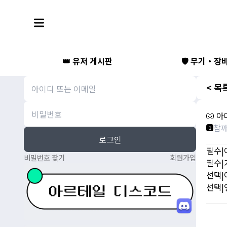
👑 유저 게시판
🛡️ 무기・장
< 목
🧤 아
참
1
로그인
필수|
비밀번호 찾기
회원가입
필수|
선택|
선택|