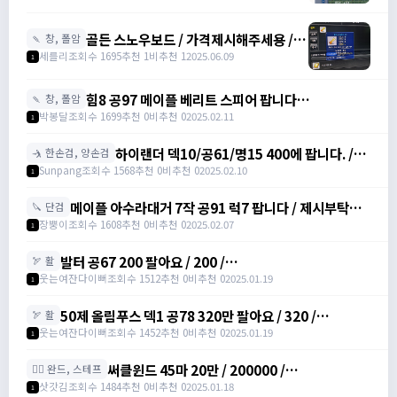
53, 마력52 /
https://open.kakao.com/o/sdHYKEcg
골든 스노우보드 / 가격제시해주세용 / 골
🍡 창, 폴암
든 스노우보드 3강 STR3 공격력60 /
세를리
조회수 1695
추천 1
비추천 1
2025.06.09
1
awwy3820@naver.com
힘8 공97 메이플 베리트 스피어 팝니다
🍡 창, 폴암
https://open.kakao.com/o/gZBfyJ6f /
박봉달
조회수 1699
추천 0
비추천 0
2025.02.11
1
1950
하이랜더 덱10/공61/명15 400에 팝니다. /
🤺 한손검, 양손검
4000000
Sunpang
조회수 1568
추천 0
비추천 0
2025.02.10
1
메이플 아수라대거 7작 공91 럭7 팝니다 / 제시부탁드
🔪 단검
려요 / 아수라대거
장뿡이
조회수 1608
추천 0
비추천 0
2025.02.07
1
발터 공67 200 팔아요 / 200 /
🏹 활
https://open.kakao.com/o/sudvnjbh
웃는여잔다이뻐
조회수 1512
추천 0
비추천 0
2025.01.19
1
50제 올림푸스 덱1 공78 320만 팔아요 / 320 /
🏹 활
https://open.kakao.com/o/sudvnjbh
웃는여잔다이뻐
조회수 1452
추천 0
비추천 0
2025.01.19
1
써클윈드 45마 20만 / 200000 /
🧙‍♀️ 완드, 스테프
https://open.kakao.com/o/sqsdWdbh
삿갓김
조회수 1484
추천 0
비추천 0
2025.01.18
1