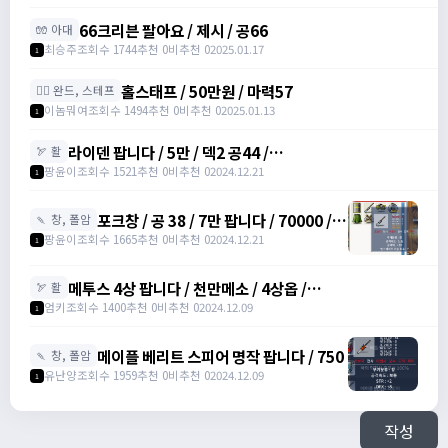
66크리븐 팔아요 / 제시 / 공66
🧤 아대
최승주
조회수 1744
추천 0
비추천 0
2025.01.17
1
홀스태프 / 50만원 / 마력57
🧙‍♀️ 완드, 스테프
이놈뭐여
조회수 1494
추천 0
비추천 0
2025.01.13
1
라이덴 팝니다 / 5만 / 덱2 공44 /
🏹 활
https://open.kakao.com/o/szTBqf6g
팡윤이
조회수 1521
추천 0
비추천 0
2024.12.21
1
포크창 / 공 38 / 7만 팝니다 / 70000 /
🍡 창, 폴암
포크 창 /
팡윤이
조회수 1665
추천 0
비추천 0
2024.12.21
1
https://open.kakao.com/o/szTBqf6g
메투스 4상 팝니다 / 천만메소 / 4상옵 /
🏹 활
https://open.kakao.com/o/srDmv3Wf
엄키
조회수 1400
추천 0
비추천 0
2024.12.09
1
메이플 베리트 스피어 명작 팝니다 / 750
🍡 창, 폴암
유난양
조회수 1959
추천 0
비추천 0
2024.12.09
1
작성