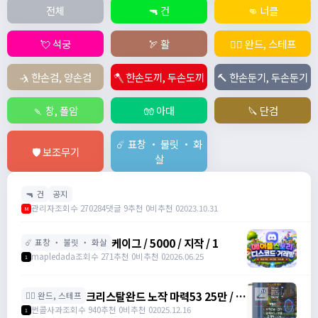
전체
🔫 건
👊 너클
💘 석궁
🏹 활
🧙‍♀️ 완드, 스테프
🤺 한손검, 양손검
🪓 한손도끼, 두손도끼
🔨 한손둔기, 두손둔기
🍡 창, 폴암
🧤 아대
🔪 단검
☄️ 표창 ・ 불릿 ・ 화
🛡️ 보조무기
살
🔫 건
공지
관리자
조회수 270284
댓글 9
추천 0
비추천 0
2023.10.31
M
케이그 / 5000 / 지작 / 1
☄️ 표창 ・ 불릿 ・ 화살
mapledada
조회수 271
추천 0
비추천 0
2026.06.25
1
크리스탈완드 노작 마력53 25만 / 마
🧙‍♀️ 완드, 스테프
력52 15만 팝니다 / 250000 / 마력
썬콜사과
조회수 940
추천 0
비추천 0
2025.12.16
1