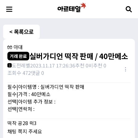
< 목록으로
🧤 아대
실버가디언 떡작 판매 / 40만메소
거래 완료
도전레벨
2023.11.17 17:26:36
추천 0
비추천 0
1
조회수 472
댓글 0
필수|아이템명 : 실버가디언 떡작 판매
필수|가격 : 40만메소
선택|아이템 추가 정보 :
선택|연락처 :
떡작 공28 럭3
채팅 쪽지 주세요