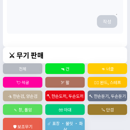
작성
⚔️ 무기 판매
전체
🔫 건
👊 너클
💘 석궁
🏹 활
🧙‍♀️ 완드, 스테프
🤺 한손검, 양손검
🪓 한손도끼, 두손도끼
🔨 한손둔기, 두손둔기
🍡 창, 폴암
🧤 아대
🔪 단검
☄️ 표창 ・ 불릿 ・ 화
🛡️ 보조무기
살