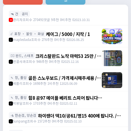
🔫 건
공지
관리자
조회수 270491
댓글 9
추천 0
비추천 0
2023.10.31
M
케이그 / 5000 / 지작 / 1
☄️ 표창 ・ 불릿 ・ 화살
mapledada
조회수 276
추천 0
비추천 0
2026.06.25
1
크리스탈완드 노작 마력53 25만 / 마
🧙‍♀️ 완드, 스테프
력52 15만 팝니다 / 250000 / 마력
썬콜사과
조회수 946
추천 0
비추천 0
2025.12.16
1
53, 마력52 /
https://open.kakao.com/o/sdHYKEcg
골든 스노우보드 / 가격제시해주세용 / 골
🍡 창, 폴암
든 스노우보드 3강 STR3 공격력60 /
세를리
조회수 1698
추천 1
비추천 1
2025.06.09
1
awwy3820@naver.com
힘8 공97 메이플 베리트 스피어 팝니다
🍡 창, 폴암
https://open.kakao.com/o/gZBfyJ6f /
박봉달
조회수 1703
추천 0
비추천 0
2025.02.11
1
1950
하이랜더 덱10/공61/명15 400에 팝니다. /
🤺 한손검, 양손검
4000000
Sunpang
조회수 1572
추천 0
비추천 0
2025.02.10
1