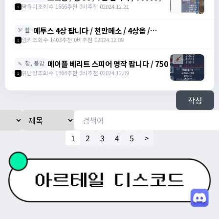
포크 창 /
팡윤이
조회수 1666
추천 0
비추천 0
2024.12.21
1
https://open.kakao.com/o/szTBqf6g
메투스 4상 팝니다 / 천만메소 / 4상옵 /
🏹 활
https://open.kakao.com/o/srDmv3Wf
엄키
조회수 1403
추천 0
비추천 0
2024.12.09
1
메이플 베리트 스피어 명작 팝니다 / 750
🍡 창, 폴암
유난양
조회수 1964
추천 0
비추천 0
2024.12.09
1
작성
1
2
3
4
5
>