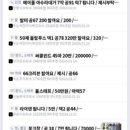
메이플 아수라대거 7작 공91 럭7 팝니다 / 제시부탁드
🔪 단검
려요 / 아수라대거
장뿡이
조회수 1608
추천 0
비추천 0
2025.02.07
1
발터 공67 200 팔아요 / 200 /
🏹 활
https://open.kakao.com/o/sudvnjbh
웃는여잔다이뻐
조회수 1516
추천 0
비추천 0
2025.01.19
1
50제 올림푸스 덱1 공78 320만 팔아요 / 320 /
🏹 활
https://open.kakao.com/o/sudvnjbh
웃는여잔다이뻐
조회수 1455
추천 0
비추천 0
2025.01.19
1
써클윈드 45마 20만 / 200000 /
🧙‍♀️ 완드, 스테프
https://open.kakao.com/o/sqsdWdbh
삿갓김
조회수 1485
추천 0
비추천 0
2025.01.18
1
66크리븐 팔아요 / 제시 / 공66
🧤 아대
최승주
조회수 1750
추천 0
비추천 0
2025.01.17
1
홀스태프 / 50만원 / 마력57
🧙‍♀️ 완드, 스테프
이놈뭐여
조회수 1500
추천 0
비추천 0
2025.01.13
1
라이덴 팝니다 / 5만 / 덱2 공44 /
🏹 활
https://open.kakao.com/o/szTBqf6g
팡윤이
조회수 1523
추천 0
비추천 0
2024.12.21
1
포크창 / 공 38 / 7만 팝니다 / 70000 /
🍡 창, 폴암