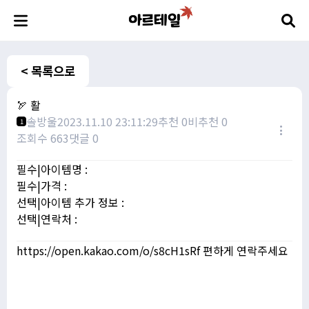
< 목록으로
🏹 활
솔방울
2023.11.10 23:11:29
추천 0
비추천 0
1
조회수 663
댓글 0
필수|아이템명 :
필수|가격 :
선택|아이템 추가 정보 :
선택|연락처 :
https://open.kakao.com/o/s8cH1sRf
편하게 연락주세요