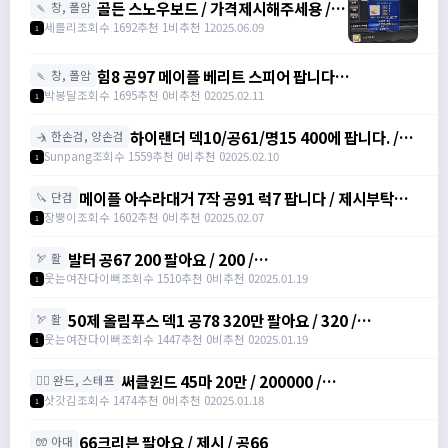
골든 스노우보드 / 가격제시해주세용 / 골
🍡 창, 폴암
든 스노우보드 3강 STR3 공격력60 /
세를리
조회수 1692
추천 1
비추천 1
2025.06.09
1
awwy3820@naver.com
힘8 공97 메이플 베리트 스피어 팝니다
🍡 창, 폴암
https://open.kakao.com/o/gZBfyJ6f /
박봉달
조회수 1695
추천 0
비추천 0
2025.02.11
1
1950
하이랜더 덱10/공61/명15 400에 팝니다. /
🤺 한손검, 양손검
4000000
Sunpang
조회수 1559
추천 0
비추천 0
2025.02.10
1
메이플 아수라대거 7작 공91 럭7 팝니다 / 제시부탁드
🔪 단검
려요 / 아수라대거
장뿡이
조회수 1602
추천 0
비추천 0
2025.02.07
1
발터 공67 200 팔아요 / 200 /
🏹 활
https://open.kakao.com/o/sudvnjbh
웃는여잔다이뻐
조회수 1510
추천 0
비추천 0
2025.01.19
1
50제 올림푸스 덱1 공78 320만 팔아요 / 320 /
🏹 활
https://open.kakao.com/o/sudvnjbh
웃는여잔다이뻐
조회수 1447
추천 0
비추천 0
2025.01.19
1
써클윈드 45마 20만 / 200000 /
🧙‍♀️ 완드, 스테프
https://open.kakao.com/o/sqsdWdbh
삿갓김
조회수 1474
추천 0
비추천 0
2025.01.18
1
66크리븐 팔아요 / 제시 / 공66
🧤 아대