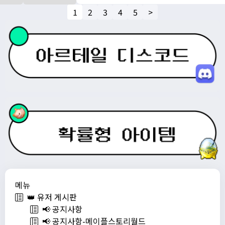
1
2
3
4
5
>
메뉴
👑 유저 게시판
📢 공지사항
📢 공지사항-메이플스토리월드