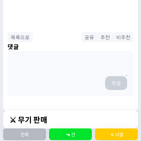
목록으로
공유
추천
비추천
댓글
작성
⚔️ 무기 판매
전체
🔫 건
👊 너클