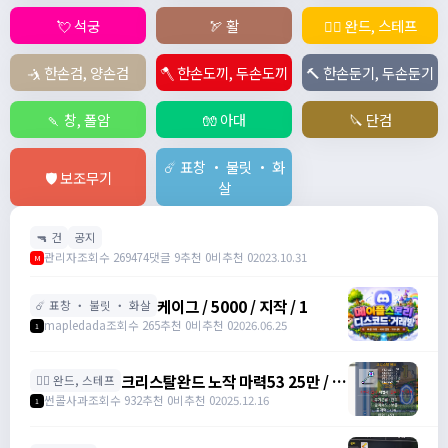
💘 석궁
🏹 활
🧙‍♀️ 완드, 스테프
🤺 한손검, 양손검
🪓 한손도끼, 두손도끼
🔨 한손둔기, 두손둔기
🍡 창, 폴암
🧤 아대
🔪 단검
☄️ 표창 ・ 불릿 ・ 화
🛡️ 보조무기
살
🔫 건
공지
관리자
조회수 269474
댓글 9
추천 0
비추천 0
2023.10.31
M
케이그 / 5000 / 지작 / 1
☄️ 표창 ・ 불릿 ・ 화살
mapledada
조회수 265
추천 0
비추천 0
2026.06.25
1
크리스탈완드 노작 마력53 25만 / 마
🧙‍♀️ 완드, 스테프
력52 15만 팝니다 / 250000 / 마력
썬콜사과
조회수 932
추천 0
비추천 0
2025.12.16
1
53, 마력52 /
https://open.kakao.com/o/sdHYKEcg