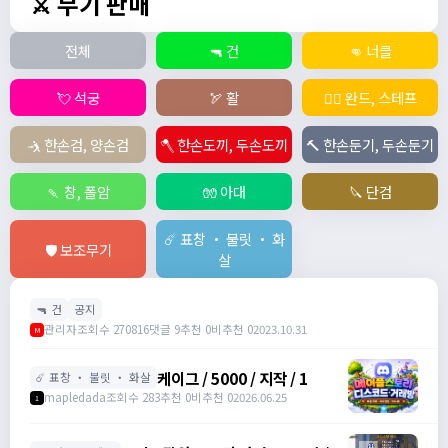
⚔️ 무기 판매
전체
🔫 건
👊 너클
💘 석궁
🏹 활
🧙‍♀️ 완드, 스테프
🤺 한손검, 양손검
🪓 한손도끼, 두손도끼
🔨 한손둔기, 두손둔기
🍡 창, 폴암
🧤 아대
🔪 단검
☄️ 표창 ・ 불릿 ・ 화
🛡️ 보조무기
살
🔫 건
공지
관리자
조회수 270816
댓글 9
추천 0
비추천 0
2023.10.31
M
케이그 / 5000 / 지작 / 1
☄️ 표창 ・ 불릿 ・ 화살
mapledada
조회수 283
추천 0
비추천 0
2026.06.25
1