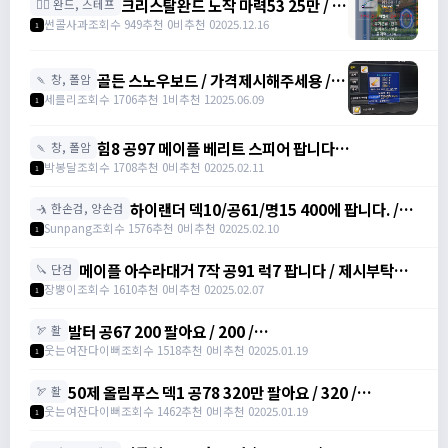
크리스탈완드 노작 마력53 25만 / 마
🧙‍♀️ 완드, 스테프
력52 15만 팝니다 / 250000 / 마력
썬콜사과
조회수 949
추천 0
비추천 0
2025.12.16
1
53, 마력52 /
https://open.kakao.com/o/sdHYKEcg
골든 스노우보드 / 가격제시해주세용 / 골
🍡 창, 폴암
든 스노우보드 3강 STR3 공격력60 /
세를리
조회수 1706
추천 1
비추천 1
2025.06.09
1
awwy3820@naver.com
힘8 공97 메이플 베리트 스피어 팝니다
🍡 창, 폴암
https://open.kakao.com/o/gZBfyJ6f /
박봉달
조회수 1708
추천 0
비추천 0
2025.02.11
1
1950
하이랜더 덱10/공61/명15 400에 팝니다. /
🤺 한손검, 양손검
4000000
Sunpang
조회수 1576
추천 0
비추천 0
2025.02.10
1
메이플 아수라대거 7작 공91 럭7 팝니다 / 제시부탁드
🔪 단검
려요 / 아수라대거
장뿡이
조회수 1610
추천 0
비추천 0
2025.02.07
1
발터 공67 200 팔아요 / 200 /
🏹 활
https://open.kakao.com/o/sudvnjbh
웃는여잔다이뻐
조회수 1518
추천 0
비추천 0
2025.01.19
1
50제 올림푸스 덱1 공78 320만 팔아요 / 320 /
🏹 활
https://open.kakao.com/o/sudvnjbh
웃는여잔다이뻐
조회수 1462
추천 0
비추천 0
2025.01.19
1