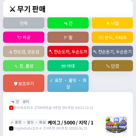
⚔️ 무기 판매
전체
🔫 건
👊 너클
💘 석궁
🏹 활
🧙‍♀️ 완드, 스테프
🤺 한손검, 양손검
🪓 한손도끼, 두손도끼
🔨 한손둔기, 두손둔기
🍡 창, 폴암
🧤 아대
🔪 단검
☄️ 표창 ・ 불릿 ・ 화
🛡️ 보조무기
살
🔫 건
공지
관리자
조회수 270459
댓글 9
추천 0
비추천 0
2023.10.31
M
케이그 / 5000 / 지작 / 1
☄️ 표창 ・ 불릿 ・ 화살
mapledada
조회수 274
추천 0
비추천 0
2026.06.25
1