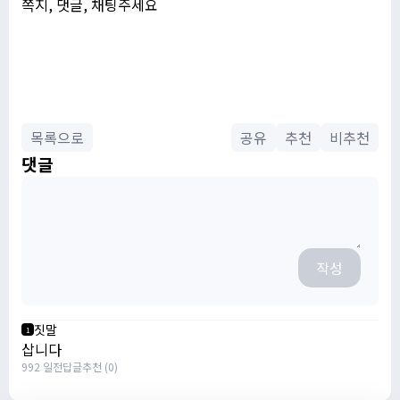
쪽지, 댓글, 채팅주세요
목록으로
공유
추천
비추천
댓글
작성
짓말
1
삽니다
992 일전
답글
추천 (0)