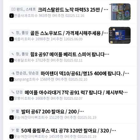
크리스탈완드 노작 마력53 25만 / 마
🧙‍♀️ 완드, 스테프
력52 15만 팝니다 / 250000 / 마력
썬콜사과
조회수 943
추천 0
비추천 0
2025.12.16
1
53, 마력52 /
https://open.kakao.com/o/sdHYKEcg
골든 스노우보드 / 가격제시해주세용 / 골
🍡 창, 폴암
든 스노우보드 3강 STR3 공격력60 /
세를리
조회수 1698
추천 1
비추천 1
2025.06.09
1
awwy3820@naver.com
힘8 공97 메이플 베리트 스피어 팝니다
🍡 창, 폴암
https://open.kakao.com/o/gZBfyJ6f /
박봉달
조회수 1702
추천 0
비추천 0
2025.02.11
1
1950
하이랜더 덱10/공61/명15 400에 팝니다. /
🤺 한손검, 양손검
4000000
Sunpang
조회수 1568
추천 0
비추천 0
2025.02.10
1
메이플 아수라대거 7작 공91 럭7 팝니다 / 제시부탁드
🔪 단검
려요 / 아수라대거
장뿡이
조회수 1608
추천 0
비추천 0
2025.02.07
1
발터 공67 200 팔아요 / 200 /
🏹 활
https://open.kakao.com/o/sudvnjbh
웃는여잔다이뻐
조회수 1512
추천 0
비추천 0
2025.01.19
1
50제 올림푸스 덱1 공78 320만 팔아요 / 320 /
🏹 활
https://open.kakao.com/o/sudvnjbh
웃는여잔다이뻐
조회수 1453
추천 0
비추천 0
2025.01.19
1