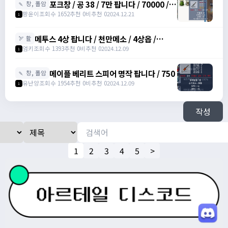
포크창 / 공 38 / 7만 팝니다 / 70000 /
🍡 창, 폴암
포크 창 /
팡윤이
조회수 1652
추천 0
비추천 0
2024.12.21
1
https://open.kakao.com/o/szTBqf6g
메투스 4상 팝니다 / 천만메소 / 4상옵 /
🏹 활
https://open.kakao.com/o/srDmv3Wf
엄키
조회수 1393
추천 0
비추천 0
2024.12.09
1
메이플 베리트 스피어 명작 팝니다 / 750
🍡 창, 폴암
유난양
조회수 1954
추천 0
비추천 0
2024.12.09
1
작성
1
2
3
4
5
>