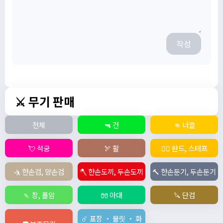
작성
⚔️ 무기 판매
전체
🔫 건
👊 너클
💘 석궁
🏹 활
🧙‍♀️ 완드, 스테프
🤺 한손검, 양손검
🪓 한손도끼, 두손도끼
🔨 한손둔기, 두손둔기
🍡 창, 폴암
🧤 아대
🔪 단검
☄️ 표창 ・ 불릿 ・ 화