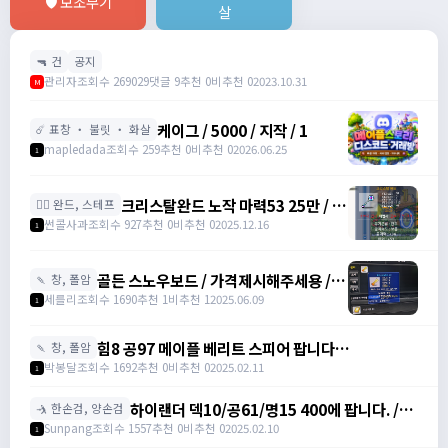
🛡️ 보조무기
살
🔫 건
공지
관리자
조회수 269029
댓글 9
추천 0
비추천 0
2023.10.31
M
케이그 / 5000 / 지작 / 1
☄️ 표창 ・ 불릿 ・ 화살
mapledada
조회수 259
추천 0
비추천 0
2026.06.25
1
크리스탈완드 노작 마력53 25만 / 마
🧙‍♀️ 완드, 스테프
력52 15만 팝니다 / 250000 / 마력
썬콜사과
조회수 927
추천 0
비추천 0
2025.12.16
1
53, 마력52 /
https://open.kakao.com/o/sdHYKEcg
골든 스노우보드 / 가격제시해주세용 / 골
🍡 창, 폴암
든 스노우보드 3강 STR3 공격력60 /
세를리
조회수 1690
추천 1
비추천 1
2025.06.09
1
awwy3820@naver.com
힘8 공97 메이플 베리트 스피어 팝니다
🍡 창, 폴암
https://open.kakao.com/o/gZBfyJ6f /
박봉달
조회수 1692
추천 0
비추천 0
2025.02.11
1
1950
하이랜더 덱10/공61/명15 400에 팝니다. /
🤺 한손검, 양손검
4000000
Sunpang
조회수 1557
추천 0
비추천 0
2025.02.10
1