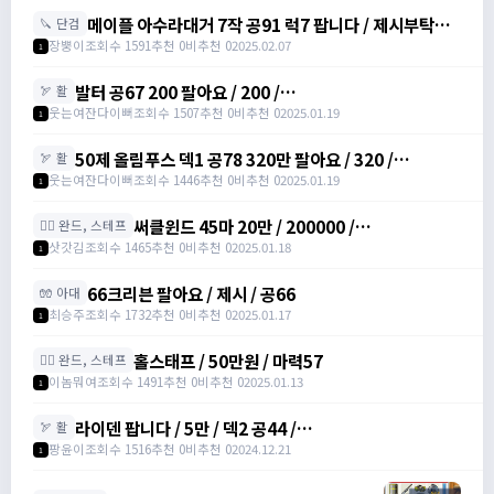
메이플 아수라대거 7작 공91 럭7 팝니다 / 제시부탁드
🔪 단검
려요 / 아수라대거
장뿡이
조회수 1591
추천 0
비추천 0
2025.02.07
1
발터 공67 200 팔아요 / 200 /
🏹 활
https://open.kakao.com/o/sudvnjbh
웃는여잔다이뻐
조회수 1507
추천 0
비추천 0
2025.01.19
1
50제 올림푸스 덱1 공78 320만 팔아요 / 320 /
🏹 활
https://open.kakao.com/o/sudvnjbh
웃는여잔다이뻐
조회수 1446
추천 0
비추천 0
2025.01.19
1
써클윈드 45마 20만 / 200000 /
🧙‍♀️ 완드, 스테프
https://open.kakao.com/o/sqsdWdbh
삿갓김
조회수 1465
추천 0
비추천 0
2025.01.18
1
66크리븐 팔아요 / 제시 / 공66
🧤 아대
최승주
조회수 1732
추천 0
비추천 0
2025.01.17
1
홀스태프 / 50만원 / 마력57
🧙‍♀️ 완드, 스테프
이놈뭐여
조회수 1491
추천 0
비추천 0
2025.01.13
1
라이덴 팝니다 / 5만 / 덱2 공44 /
🏹 활
https://open.kakao.com/o/szTBqf6g
팡윤이
조회수 1516
추천 0
비추천 0
2024.12.21
1