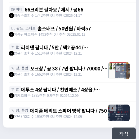
66크리븐 팔아요 / 제시 / 공66
🧤 아대
최승주
조회수 1742
추천 0
비추천 0
2025.01.17
1
홀스태프 / 50만원 / 마력57
🧙‍♀️ 완드, 스테프
이놈뭐여
조회수 1493
추천 0
비추천 0
2025.01.13
1
라이덴 팝니다 / 5만 / 덱2 공44 /
🏹 활
https://open.kakao.com/o/szTBqf6g
팡윤이
조회수 1519
추천 0
비추천 0
2024.12.21
1
포크창 / 공 38 / 7만 팝니다 / 70000 /
🍡 창, 폴암
포크 창 /
팡윤이
조회수 1662
추천 0
비추천 0
2024.12.21
1
https://open.kakao.com/o/szTBqf6g
메투스 4상 팝니다 / 천만메소 / 4상옵 /
🏹 활
https://open.kakao.com/o/srDmv3Wf
엄키
조회수 1395
추천 0
비추천 0
2024.12.09
1
메이플 베리트 스피어 명작 팝니다 / 750
🍡 창, 폴암
유난양
조회수 1958
추천 0
비추천 0
2024.12.09
1
작성