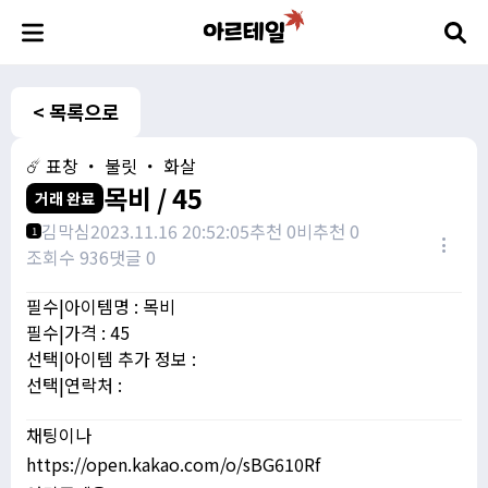
< 목록으로
☄️ 표창 ・ 불릿 ・ 화살
목비 / 45
거래 완료
김막심
2023.11.16 20:52:05
추천 0
비추천 0
1
조회수 936
댓글 0
필수|아이템명 : 목비
필수|가격 : 45
선택|아이템 추가 정보 :
선택|연락처 :
채팅이나
https://open.kakao.com/o/sBG610Rf