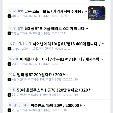
53, 마력52 /
https://open.kakao.com/o/sdHYKEcg
골든 스노우보드 / 가격제시해주세용 / 골
🍡 창, 폴암
든 스노우보드 3강 STR3 공격력60 /
세를리
조회수 1693
추천 1
비추천 1
2025.06.09
1
awwy3820@naver.com
힘8 공97 메이플 베리트 스피어 팝니다
🍡 창, 폴암
https://open.kakao.com/o/gZBfyJ6f /
박봉달
조회수 1698
추천 0
비추천 0
2025.02.11
1
1950
하이랜더 덱10/공61/명15 400에 팝니다. /
🤺 한손검, 양손검
4000000
Sunpang
조회수 1562
추천 0
비추천 0
2025.02.10
1
메이플 아수라대거 7작 공91 럭7 팝니다 / 제시부탁드
🔪 단검
려요 / 아수라대거
장뿡이
조회수 1607
추천 0
비추천 0
2025.02.07
1
발터 공67 200 팔아요 / 200 /
🏹 활
https://open.kakao.com/o/sudvnjbh
웃는여잔다이뻐
조회수 1511
추천 0
비추천 0
2025.01.19
1
50제 올림푸스 덱1 공78 320만 팔아요 / 320 /
🏹 활
https://open.kakao.com/o/sudvnjbh
웃는여잔다이뻐
조회수 1450
추천 0
비추천 0
2025.01.19
1
써클윈드 45마 20만 / 200000 /
🧙‍♀️ 완드, 스테프
https://open.kakao.com/o/sqsdWdbh
삿갓김
조회수 1478
추천 0
비추천 0
2025.01.18
1