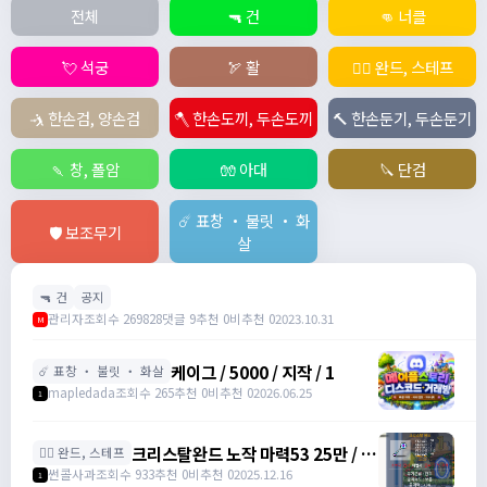
전체
🔫 건
👊 너클
💘 석궁
🏹 활
🧙‍♀️ 완드, 스테프
🤺 한손검, 양손검
🪓 한손도끼, 두손도끼
🔨 한손둔기, 두손둔기
🍡 창, 폴암
🧤 아대
🔪 단검
☄️ 표창 ・ 불릿 ・ 화
🛡️ 보조무기
살
🔫 건
공지
관리자
조회수 269828
댓글 9
추천 0
비추천 0
2023.10.31
M
케이그 / 5000 / 지작 / 1
☄️ 표창 ・ 불릿 ・ 화살
mapledada
조회수 265
추천 0
비추천 0
2026.06.25
1
크리스탈완드 노작 마력53 25만 / 마
🧙‍♀️ 완드, 스테프
력52 15만 팝니다 / 250000 / 마력
썬콜사과
조회수 933
추천 0
비추천 0
2025.12.16
1