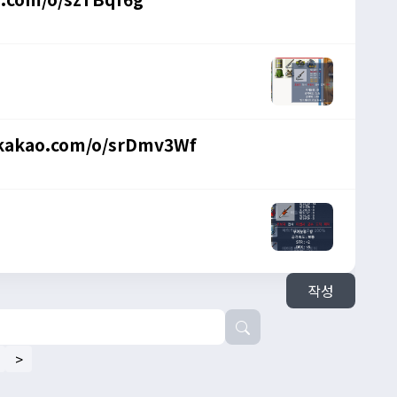
kakao.com/o/srDmv3Wf
작성
>