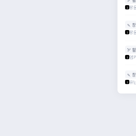
팡
1
🍡 
팡
1
🏹 활
엄
1
🍡 
유
1