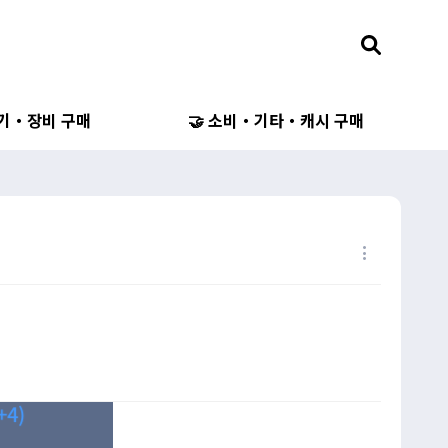
무기・장비 구매
🤝 소비・기타・캐시 구매