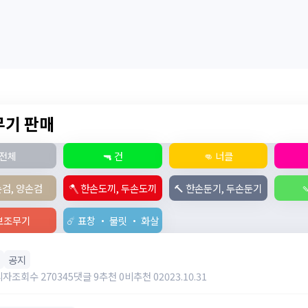
 무기 판매
전체
🔫 건
👊 너클
손검, 양손검
🪓 한손도끼, 두손도끼
🔨 한손둔기, 두손둔기

️ 보조무기
☄️ 표창 ・ 불릿 ・ 화살
공지
리자
조회수 270345
댓글 9
추천 0
비추천 0
2023.10.31