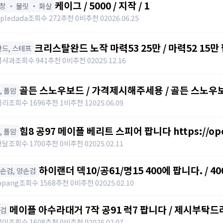
케이그 / 5000 / 지작 / 1
표창 ・ 불릿 ・ 화살
pledada
조회수 272
추천 0
비추천 0
2026.06.25
크리스탈완드 노작 마력53 25만 / 마력52 15만 팝니
️ 완드, 스테프
https://open.kakao.com/o/sdHYKEcg
콜사과
조회수 941
추천 0
비추천 0
2025.12.16
골든 스노우보드 / 가격제시해주세용 / 골든 스노우보드
창, 폴암
awwy3820@naver.com
를리
조회수 1696
추천 1
비추천 1
2025.06.09
힘8 공97 메이플 베리트 스피어 팝니다 https://open.
창, 폴암
봉달
조회수 1700
추천 0
비추천 0
2025.02.11
하이랜더 덱10/공61/명15 400에 팝니다. / 40
한손검, 양손검
npang
조회수 1568
추천 0
비추천 0
2025.02.10
메이플 아수라대거 7작 공91 럭7 팝니다 / 제시부탁드
단검
뿡이
조회수 1608
추천 0
비추천 0
2025.02.07