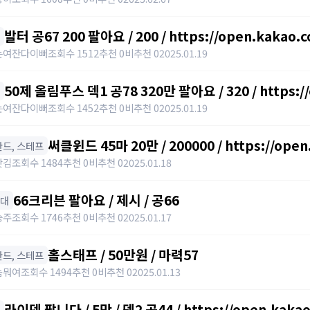
발터 공67 200 팔아요 / 200 / https://open.kakao.
는여잔다이뻐
조회수 1512
추천 0
비추천 0
2025.01.19
50제 올림푸스 덱1 공78 320만 팔아요 / 320 / https:/
는여잔다이뻐
조회수 1452
추천 0
비추천 0
2025.01.19
써클윈드 45마 20만 / 200000 / https://ope
️ 완드, 스테프
갓김
조회수 1484
추천 0
비추천 0
2025.01.18
66크리븐 팔아요 / 제시 / 공66
아대
승주
조회수 1746
추천 0
비추천 0
2025.01.17
홀스태프 / 50만원 / 마력57
️ 완드, 스테프
놈뭐여
조회수 1494
추천 0
비추천 0
2025.01.13
라이덴 팝니다 / 5만 / 덱2 공44 / https://open.kaka