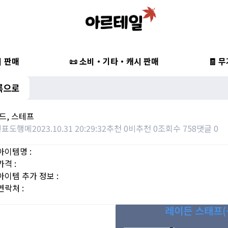
비 판매
📜 소비・기타・캐시 판매
🧾 
록으로
️ 완드, 스테프
민표도행메
2023.10.31 20:29:32
추천 0
비추천 0
조회수 758
댓글 0
아이템명 :
가격 :
아이템 추가 정보 :
연락처 :