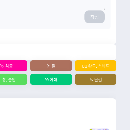
작성
💘 석궁
🏹 활
🧙‍♀️ 완드, 스테프
 창, 폴암
🧤 아대
🔪 단검