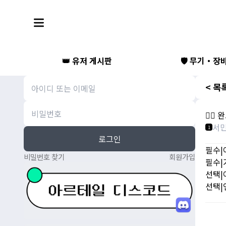
👑 유저 게시판
🛡️ 무기・장
< 목
🧙‍♀
서
1
로그인
필수|
비밀번호 찾기
회원가입
필수|
선택|
선택|