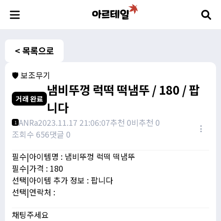
< 목록으로
🛡️ 보조무기
냄비뚜껑 럭떡 떡냄뚜 / 180 / 팝
거래 완료
니다
ANRa
2023.11.17 21:06:07
추천 0
비추천 0
1
조회수 656
댓글 0
필수|아이템명 : 냄비뚜껑 럭떡 떡냄뚜
필수|가격 : 180
선택|아이템 추가 정보 : 팝니다
선택|연락처 :
채팅주세요