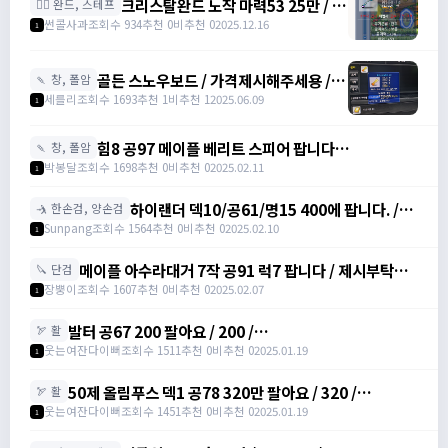
크리스탈완드 노작 마력53 25만 / 마
🧙‍♀️ 완드, 스테프
력52 15만 팝니다 / 250000 / 마력
썬콜사과
조회수 934
추천 0
비추천 0
2025.12.16
1
53, 마력52 /
https://open.kakao.com/o/sdHYKEcg
골든 스노우보드 / 가격제시해주세용 / 골
🍡 창, 폴암
든 스노우보드 3강 STR3 공격력60 /
세를리
조회수 1693
추천 1
비추천 1
2025.06.09
1
awwy3820@naver.com
힘8 공97 메이플 베리트 스피어 팝니다
🍡 창, 폴암
https://open.kakao.com/o/gZBfyJ6f /
박봉달
조회수 1698
추천 0
비추천 0
2025.02.11
1
1950
하이랜더 덱10/공61/명15 400에 팝니다. /
🤺 한손검, 양손검
4000000
Sunpang
조회수 1564
추천 0
비추천 0
2025.02.10
1
메이플 아수라대거 7작 공91 럭7 팝니다 / 제시부탁드
🔪 단검
려요 / 아수라대거
장뿡이
조회수 1607
추천 0
비추천 0
2025.02.07
1
발터 공67 200 팔아요 / 200 /
🏹 활
https://open.kakao.com/o/sudvnjbh
웃는여잔다이뻐
조회수 1511
추천 0
비추천 0
2025.01.19
1
50제 올림푸스 덱1 공78 320만 팔아요 / 320 /
🏹 활
https://open.kakao.com/o/sudvnjbh
웃는여잔다이뻐
조회수 1451
추천 0
비추천 0
2025.01.19
1