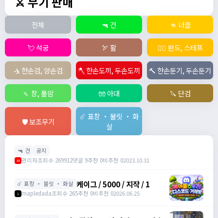
⚔️ 무기 판매
전체
🔫 건
👊 너클
💘 석궁
🏹 활
🧙‍♀️ 완드, 스테프
🤺 한손검, 양손검
🪓 한손도끼, 두손도끼
🔨 한손둔기, 두손둔기
🍡 창, 폴암
🧤 아대
🔪 단검
☄️ 표창 ・ 불릿 ・ 화
🛡️ 보조무기
살
🔫 건
공지
관리자
조회수 269912
댓글 9
추천 0
비추천 0
2023.10.31
M
케이그 / 5000 / 지작 / 1
☄️ 표창 ・ 불릿 ・ 화살
mapledada
조회수 265
추천 0
비추천 0
2026.06.25
1